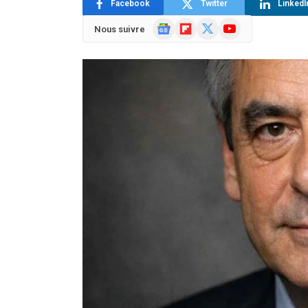
Facebook
Twitter
LinkedI
Google
Flipboard
X
YouTube
Nous suivre
News
(Twitter)