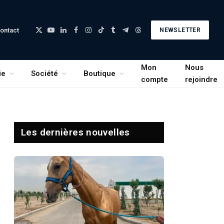
ontact
NEWSLETTER
X
YouTube
LinkedIn
Facebook
Instagram
TikTok
Tumblr
Telegram
Threads
(Twitter)
Mon
Nous
ie
Société
Boutique
compte
rejoindre
Les dernières nouvelles