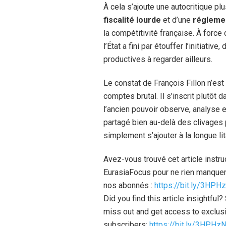
À cela s’ajoute une autocritique pl
fiscalité lourde
et d’une
réglemen
la compétitivité française. À force d
l’État a fini par étouffer l’initiati
productives à regarder ailleurs.
Le constat de François Fillon n’es
comptes brutal. Il s’inscrit plutôt d
l’ancien pouvoir observe, analyse e
partagé bien au-delà des clivages p
simplement s’ajouter à la longue 
Avez-vous trouvé cet article instr
EurasiaFocus pour ne rien manquer
nos abonnés :
https://bit.ly/3HPH
Did you find this article insightfu
miss out and get access to exclusi
subscribers:
https://bit.ly/3HPHz