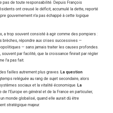
re pas de toute responsabilité. Depuis François
résidents ont creusé le déficit, accumulé la dette, reporté
ropre gouvernement n’a pas échappé à cette logique
eux, a trop souvent consisté à agir comme des pompiers :
les brèches, répondre aux crises successives —
géopolitiques — sans jamais traiter les causes profondes.
 souvent par facilité, que la croissance finirait par régler
e l’a pas fait.
 des failles autrement plus graves.
La question
ongtemps reléguée au rang de sujet secondaire, alors
s systèmes sociaux et la vitalité économique.
La
le de l’Europe en général et de la France en particulier,
n monde globalisé, quand elle aurait dû être
nt stratégique majeur.