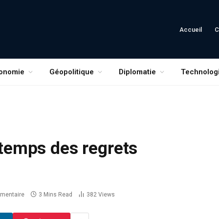
Accueil
C
onomie
Géopolitique
Diplomatie
Technolog
e temps des regrets
mentaire
3 Mins Read
382
Views