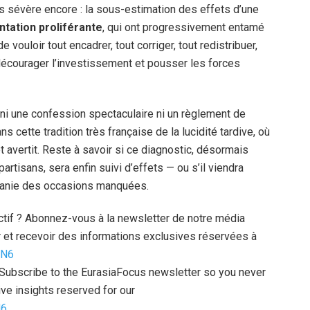
us sévère encore : la sous-estimation des effets d’une
tation proliférante
, qui ont progressivement entamé
e vouloir tout encadrer, tout corriger, tout redistribuer,
ve, décourager l’investissement et pousser les forces
t ni une confession spectaculaire ni un règlement de
ans cette tradition très française de la lucidité tardive, où
t avertit. Reste à savoir si ce diagnostic, désormais
artisans, sera enfin suivi d’effets — ou s’il viendra
litanie des occasions manquées.
uctif ? Abonnez-vous à la newsletter de notre média
 et recevoir des informations exclusives réservées à
zN6
l? Subscribe to the EurasiaFocus newsletter so you never
ve insights reserved for our
N6