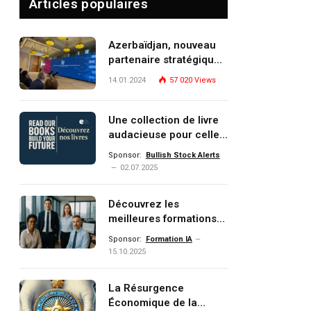
Articles populaires
Azerbaïdjan, nouveau
partenaire stratégique
de l’Union européenne
14.01.2024
57 020
Views
Une collection de livre
audacieuse pour celles
et ceux qui veulent
Sponsor:
Bullish Stock Alerts
comprendre, investir et
02.07.2025
pp
dominer le monde de
demain
Découvrez les
meilleures formations
dIn
Data, IA, automatisation
Sponsor:
Formation IA
et investissement
15.10.2025
(gestion de patrimoine)
portée par un
La Résurgence
écosystème d’experts
Économique de la