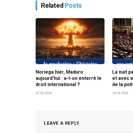
Related
Posts
Noriega hier, Maduro
La nuit p
aujourd’hui : a-t-on enterré le
et avec e
droit international ?
de la poli
02.06.2026
24.04.2026
LEAVE A REPLY