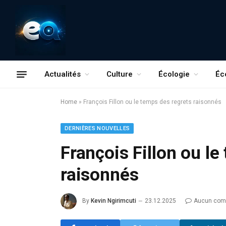
Actualités
Culture
Écologie
Éc
Home
»
François Fillon ou le temps des regrets raisonnés
DERNIÈRES NOUVELLES
François Fillon ou l
raisonnés
By
Kevin Ngirimcuti
23.12.2025
Aucun com