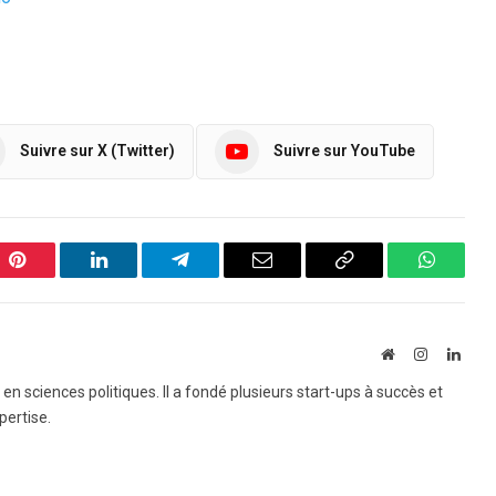
Suivre sur X (Twitter)
Suivre sur YouTube
Pinterest
LinkedIn
Telegram
Email
Copy
WhatsA
Link
Website
Instagram
Linke
e en sciences politiques. Il a fondé plusieurs start-ups à succès et
pertise.