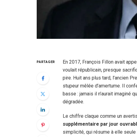
En 2017, François Fillon avait app
PARTAGER
voulait républicain, presque sacrific
pire. Huit ans plus tard, l’ancien 
stupeur mêlée d’amertume. Il conf
basse : jamais il n’aurait imaginé q
dégradée.
Le chiffre claque comme un avert
supplémentaire par jour ouvrab
simplicité, qui résume à elle seul