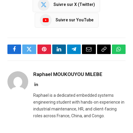
Suivre sur X (Twitter)
Suivre sur YouTube
Facebook
Twitter
Pinterest
LinkedIn
Telegram
Email
Copy
Whats
Link
Raphael MOUKOUYOU MILEBE
LinkedIn
Raphael is a dedicated embedded systems
engineering student with hands-on experience in
industrial maintenance, HR, and client-facing
roles across France, China, and Congo.