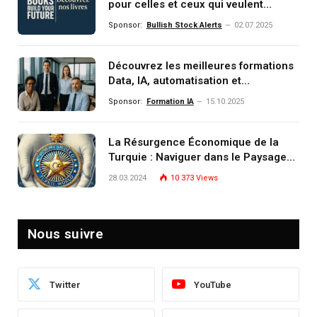
pour celles et ceux qui veulent
comprendre, investir et dominer le
Sponsor:
Bullish Stock Alerts
02.07.2025
monde de demain
Découvrez les meilleures formations
Data, IA, automatisation et
investissement (gestion de
Sponsor:
Formation IA
15.10.2025
patrimoine) portée par un
écosystème d’experts
La Résurgence Économique de la
Turquie : Naviguer dans le Paysage
Post-Crise
28.03.2024
10 373
Views
Nous suivre
Twitter
YouTube