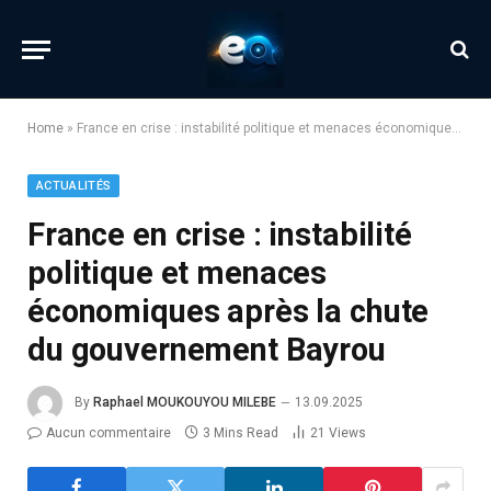
Home
»
France en crise : instabilité politique et menaces économiques après la chute du gouvernement Bayrou
ACTUALITÉS
France en crise : instabilité
politique et menaces
économiques après la chute
du gouvernement Bayrou
By
Raphael MOUKOUYOU MILEBE
13.09.2025
Aucun commentaire
3 Mins Read
21
Views