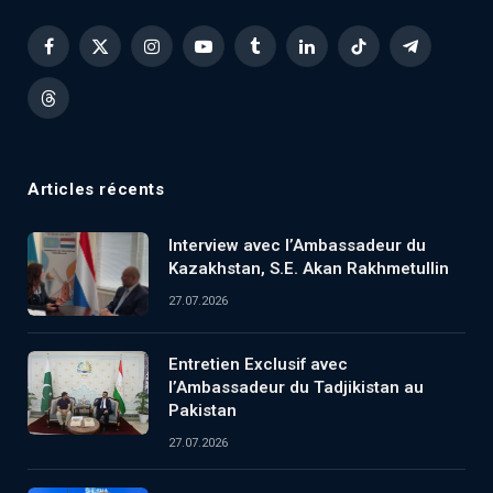
Facebook
X
Instagram
YouTube
Tumblr
LinkedIn
TikTok
Telegram
(Twitter)
Threads
Articles récents
Interview avec l’Ambassadeur du
Kazakhstan, S.E. Akan Rakhmetullin
27.07.2026
Entretien Exclusif avec
l’Ambassadeur du Tadjikistan au
Pakistan
27.07.2026