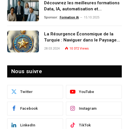
Découvrez les meilleures formations
Data, IA, automatisation et
investissement (gestion de
Sponsor:
Formation IA
15.10.2025
patrimoine) portée par un
écosystème d’experts
La Résurgence Économique de la
Turquie : Naviguer dans le Paysage
Post-Crise
28.03.2024
10 372
Views
Nous suivre
Twitter
YouTube
Facebook
Instagram
LinkedIn
TikTok