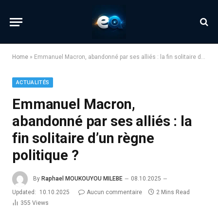
Home
»
Emmanuel Macron, abandonné par ses alliés : la fin solitaire d’un règne politique ?
ACTUALITÉS
Emmanuel Macron,
abandonné par ses alliés : la
fin solitaire d’un règne
politique ?
By
Raphael MOUKOUYOU MILEBE
08.10.2025
Updated:
10.10.2025
Aucun commentaire
2 Mins Read
355
Views