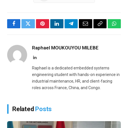
Facebook
Twitter
Pinterest
LinkedIn
Telegram
Email
Copy
Whats
Link
Raphael MOUKOUYOU MILEBE
LinkedIn
Raphael is a dedicated embedded systems
engineering student with hands-on experience in
industrial maintenance, HR, and client-facing
roles across France, China, and Congo.
Related
Posts