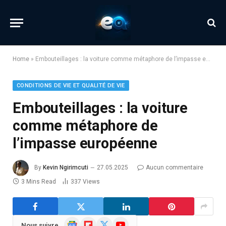
Home
»
Embouteillages : la voiture comme métaphore de l’impasse européenne
CONDITIONS DE VIE ET QUALITÉ DE VIE
Embouteillages : la voiture
comme métaphore de
l’impasse européenne
By
Kevin Ngirimcuti
27.05.2025
Aucun commentaire
3 Mins Read
337
Views
Google
Flipboard
X
YouTube
Nous suivre