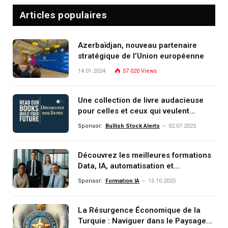
Articles populaires
Azerbaïdjan, nouveau partenaire
stratégique de l’Union européenne
14.01.2024
57 020
Views
Une collection de livre audacieuse
pour celles et ceux qui veulent
comprendre, investir et dominer le
Sponsor:
Bullish Stock Alerts
02.07.2025
monde de demain
Découvrez les meilleures formations
Data, IA, automatisation et
investissement (gestion de
Sponsor:
Formation IA
15.10.2025
patrimoine) portée par un
écosystème d’experts
La Résurgence Économique de la
Turquie : Naviguer dans le Paysage