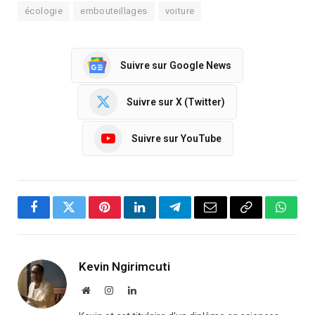
écologie
embouteillages
voiture
Suivre sur Google News
Suivre sur X (Twitter)
Suivre sur YouTube
Facebook
Twitter
Pinterest
LinkedIn
Telegram
Email
Copy
Whats
Link
Kevin Ngirimcuti
Website
Instagram
LinkedIn