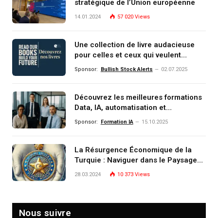
stratégique de l’Union européenne
14.01.2024
57 020
Views
Une collection de livre audacieuse
pour celles et ceux qui veulent
comprendre, investir et dominer le
Sponsor:
Bullish Stock Alerts
02.07.2025
monde de demain
Découvrez les meilleures formations
Data, IA, automatisation et
investissement (gestion de
Sponsor:
Formation IA
15.10.2025
patrimoine) portée par un
écosystème d’experts
La Résurgence Économique de la
Turquie : Naviguer dans le Paysage
Post-Crise
28.03.2024
10 373
Views
Nous suivre