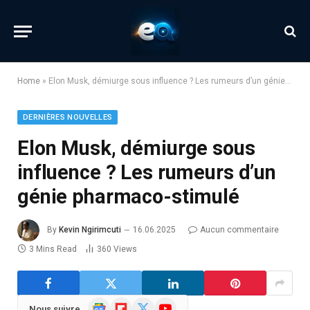
Home
»
Elon Musk, démiurge sous influence ? Les rumeurs d’un génie pharmaco-stimulé
DERNIÈRES NOUVELLES
Elon Musk, démiurge sous
influence ? Les rumeurs d’un
génie pharmaco-stimulé
By
Kevin Ngirimcuti
16.06.2025
Aucun commentaire
3 Mins Read
360
Views
Google
Flipboard
X
YouTube
Nous suivre