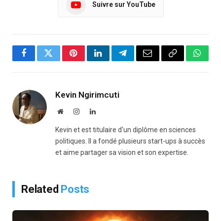
Suivre sur YouTube
Facebook
Twitter
Pinterest
LinkedIn
Telegram
Email
Copy
Whats
Link
Kevin Ngirimcuti
Website
Instagram
LinkedIn
Kevin et est titulaire d'un diplôme en sciences
politiques. Il a fondé plusieurs start-ups à succès
et aime partager sa vision et son expertise.
Related
Posts