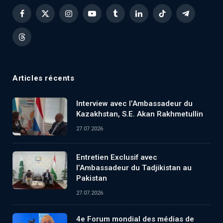
Facebook
X
Instagram
YouTube
Tumblr
LinkedIn
TikTok
Telegram
(Twitter)
Threads
Articles récents
Interview avec l’Ambassadeur du
Kazakhstan, S.E. Akan Rakhmetullin
27.07.2026
Entretien Exclusif avec
l’Ambassadeur du Tadjikistan au
Pakistan
27.07.2026
4e Forum mondial des médias de