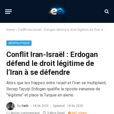
Home
»
Conflit Iran-Israël : Erdogan défend le droit légitime de l’Iran à se défendre
GÉOPOLITIQUE
Conflit Iran-Israël : Erdogan
défend le droit légitime de
l’Iran à se défendre
Alors que les frappes entre Israël et l’Iran se multiplient,
Recep Tayyip Erdogan qualifie la riposte iranienne de
"légitime" et place la Turquie en alerte.
By
Fatih
18.06.2025
Updated:
18.06.2025
Aucun commentaire
3 Mins Read
681
Views