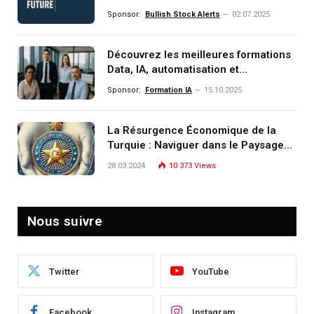
comprendre, investir et dominer le
Sponsor:
Bullish Stock Alerts
02.07.2025
monde de demain
Découvrez les meilleures formations
Data, IA, automatisation et
investissement (gestion de
Sponsor:
Formation IA
15.10.2025
patrimoine) portée par un
écosystème d’experts
La Résurgence Économique de la
Turquie : Naviguer dans le Paysage
Post-Crise
28.03.2024
10 373
Views
Nous suivre
Twitter
YouTube
Facebook
Instagram