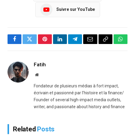
Suivre sur YouTube
Facebook
Twitter
Pinterest
LinkedIn
Telegram
Email
Copy
Whats
Link
Fatih
Website
Fondateur de plusieurs médias à fort impact,
écrivain et passionné par l’histoire et la finance/
Founder of several high-impact media outlets,
writer, and passionate about history and finance
Related
Posts