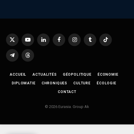
X
YouTube
LinkedIn
Facebook
Instagram
Tumblr
TikTok
(Twitter)
Telegram
Threads
ACCUEIL
ACTUALITÉS
GÉOPOLITIQUE
ÉCONOMIE
DIPLOMATIE
CHRONIQUES
CULTURE
ÉCOLOGIE
CONTACT
© 2026 Eurasia. Group Ak