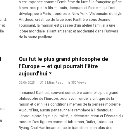
s’est imposée comme l’emblème du luxe à la française grâce
à ses trois petits-fils — Louis, Jacques et Pierre — qui l’ont
développée à Paris, Londres et New York. Visionnaire du style
drid,
Art déco, créatrice de la célèbre Panthère sous Jeanne
r et
Toussaint, la maison est passée d’un atelier familial à une
lle
icône mondiale, alliant artisanat et modernité dans l’univers
de la haute joaillerie.
l
Qui fut le plus grand philosophe de
l’Europe — et qui pourrait l’être
aujourd’hui ?
05.06.2025
3 Mins Read
350
Views
n
Immanuel Kant est souvent considéré comme le plus grand
philosophe de l’Europe, pour avoir fondé la critique de la
raison et défini les conditions mêmes de la pensée moderne.
une
Aujourd’hui, aucun penseur ne le remplace à l’identique :
À
l’époque privilégie la pluralité, la déconstruction et l’écoute du
du
monde. Des figures comme Habermas, Butler, Latour ou
s
Byung-Chul Han incarnent cette transition : non plus des