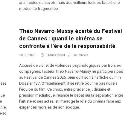
architectes du savoir, mais des veilleurs lucides face à une
modernité fragmentée.
Théo Navarro-Mussy écarté du Festival
de Cannes : quand le cinéma se
confronte à l’ère de la responsabilité
20.05.2025
3 Mins Read
340
Views
Accusé de viol et de violences psychologiques par trois ex-
compagnes, l’acteur Théo Navarro-Mussy ne participera pas
au Festival de Cannes 2025, bien qu’il soit à l’affiche du film
 ses
Dossier 137. Officiellement, il se retire pour ne pas nuire à
l’équipe du film. Ce choix, entre prudence judiciaire et
que
pression médiatique, relance le débat sur la séparation entre
ce
l’artiste et ses actes, et interroge le rôle du cinéma face aux
hie.
exigences morales de son époque.
e-soi