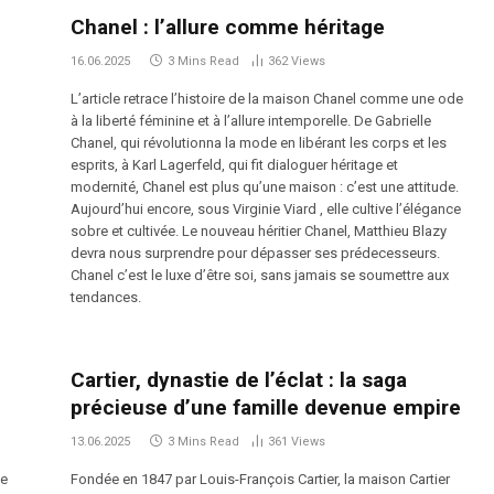
Chanel : l’allure comme héritage
16.06.2025
3 Mins Read
362
Views
L’article retrace l’histoire de la maison Chanel comme une ode
à la liberté féminine et à l’allure intemporelle. De Gabrielle
Chanel, qui révolutionna la mode en libérant les corps et les
esprits, à Karl Lagerfeld, qui fit dialoguer héritage et
modernité, Chanel est plus qu’une maison : c’est une attitude.
Aujourd’hui encore, sous Virginie Viard , elle cultive l’élégance
sobre et cultivée. Le nouveau héritier Chanel, Matthieu Blazy
devra nous surprendre pour dépasser ses prédecesseurs.
Chanel c’est le luxe d’être soi, sans jamais se soumettre aux
tendances.
Cartier, dynastie de l’éclat : la saga
précieuse d’une famille devenue empire
13.06.2025
3 Mins Read
361
Views
de
Fondée en 1847 par Louis-François Cartier, la maison Cartier