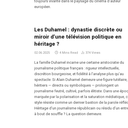
toujours vivante dans le paysage du cinéma d’auteur
européen.
Les Duhamel : dynastie discrète ou
miroir d’une télévision politique en
héritage ?
02.06.2025
4 Mins Read
374
Views
La famille Duhamel incarne une certaine aristocratie du
journalisme politique français : rigueur intellectuelle,
discrétion bourgeoise, et fidélité à l’analyse plus qu’au
spectacle. Si Alain Duhamel demeure une figure tutélaire,
héritiers — directs ou symboliques — prolongent un
journalisme feutré, cultivé, parfois élitiste. Dans une épo
marquée par la polarisation et la saturation médiatique, 
style résiste comme un dernier bastion de la parole réfléc
Héritage d’un journalisme républicain ou résidu d’un entr
à bout de souffle ? La question demeure.