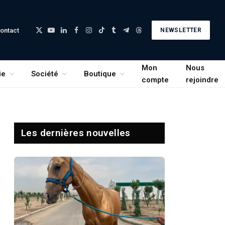
ontact
NEWSLETTER
X
YouTube
LinkedIn
Facebook
Instagram
TikTok
Tumblr
Telegram
Threads
(Twitter)
Mon
Nous
ie
Société
Boutique
compte
rejoindre
Les dernières nouvelles