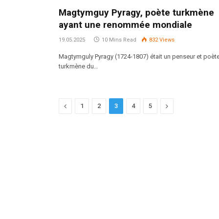
Magtymguy Pyragy, poète turkmène
ayant une renommée mondiale
19.05.2025
10 Mins Read
832
Views
Magtymguly Pyragy (1724-1807) était un penseur et poèt
turkmène du…
Previous
Next
1
2
3
4
5