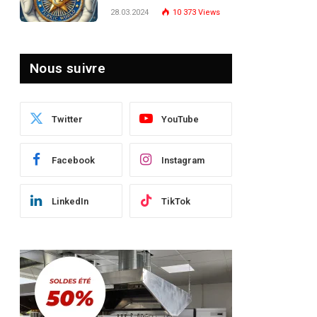
Turquie : Naviguer dans
28.03.2024
10 373
Views
le Paysage Post-Crise
Nous suivre
Twitter
YouTube
Facebook
Instagram
LinkedIn
TikTok