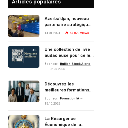
Articles populaires
Azerbaïdjan, nouveau
partenaire stratégique
de l’Union européenne
14.01.2024
57 020
Views
Une collection de livre
audacieuse pour celles
et ceux qui veulent
Sponsor:
Bullish Stock Alerts
comprendre, investir et
02.07.2025
dominer le monde de
demain
Découvrez les
meilleures formations
Data, IA, automatisation
Sponsor:
Formation IA
et investissement
15.10.2025
(gestion de patrimoine)
portée par un
La Résurgence
écosystème d’experts
Économique de la