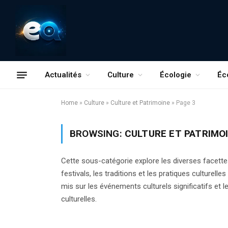
Actualités
Culture
Écologie
Éc
Home
»
Culture
»
Culture et Patrimoine
»
Page 3
BROWSING:
CULTURE ET PATRIMO
Cette sous-catégorie explore les diverses facettes
festivals, les traditions et les pratiques culturelles
mis sur les événements culturels significatifs et l
culturelles.