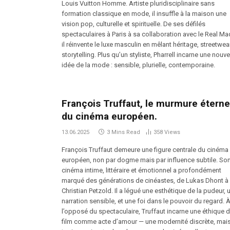
Louis Vuitton Homme. Artiste pluridisciplinaire sans
formation classique en mode, il insuffle à la maison une
vision pop, culturelle et spirituelle. De ses défilés
spectaculaires à Paris à sa collaboration avec le Real Ma
il réinvente le luxe masculin en mêlant héritage, streetwea
storytelling. Plus qu’un styliste, Pharrell incarne une nouve
idée de la mode : sensible, plurielle, contemporaine.
François Truffaut, le murmure éterne
du cinéma européen.
13.06.2025
3 Mins Read
358
Views
François Truffaut demeure une figure centrale du cinéma
européen, non par dogme mais par influence subtile. So
cinéma intime, littéraire et émotionnel a profondément
marqué des générations de cinéastes, de Lukas Dhont à
Christian Petzold. Il a légué une esthétique de la pudeur, 
narration sensible, et une foi dans le pouvoir du regard. 
l’opposé du spectaculaire, Truffaut incarne une éthique 
film comme acte d’amour — une modernité discrète, mai