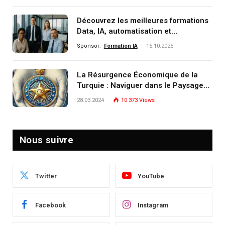
Découvrez les meilleures formations
Data, IA, automatisation et
investissement (gestion de
Sponsor:
Formation IA
15.10.2025
patrimoine) portée par un
écosystème d’experts
La Résurgence Économique de la
Turquie : Naviguer dans le Paysage
Post-Crise
28.03.2024
10 373
Views
Nous suivre
Twitter
YouTube
Facebook
Instagram