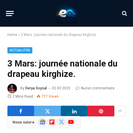
Home
»
3 Mars: journée nationale du drapeau kirghize.
ACTUALITÉS
3 Mars: journée nationale du
drapeau kirghize.
By
Derya Soysal
02.03.2025
Aucun commentaire
2 Mins Read
777
Views
Google
Flipboard
X
YouTube
Nous suivre
News
(Twitter)