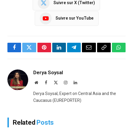
Suivre sur X (Twitter)
Suivre sur YouTube
Facebook
Twitter
Pinterest
LinkedIn
Telegram
Email
Copy
Whats
Link
Derya Soysal
Website
Facebook
X
Instagram
LinkedIn
(Twitter)
Derya Soysal, Expert on Central Asia and the
Caucasus (EUREPORTER)
Related
Posts