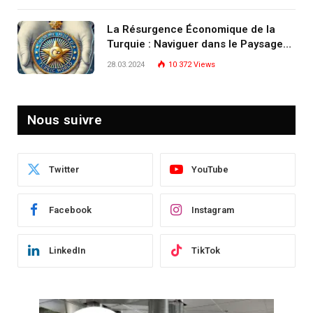
écosystème d’experts
La Résurgence Économique de la
Turquie : Naviguer dans le Paysage
Post-Crise
28.03.2024
10 372
Views
Nous suivre
Twitter
YouTube
Facebook
Instagram
LinkedIn
TikTok