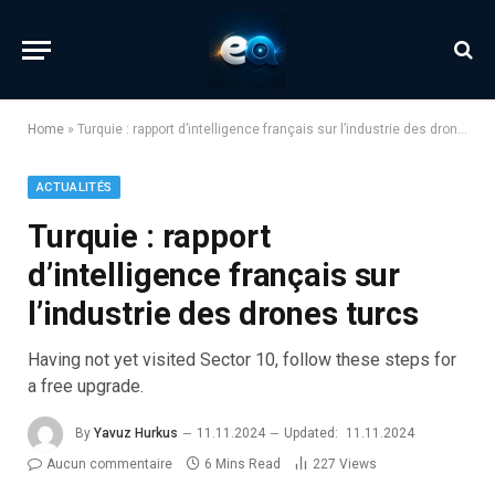
Home
»
Turquie : rapport d’intelligence français sur l’industrie des drones turcs
ACTUALITÉS
Turquie : rapport
d’intelligence français sur
l’industrie des drones turcs
Having not yet visited Sector 10, follow these steps for
a free upgrade.
By
Yavuz Hurkus
11.11.2024
Updated:
11.11.2024
Aucun commentaire
6 Mins Read
227
Views