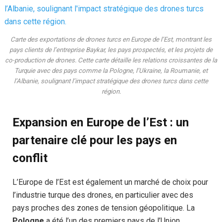
Carte des exportations de drones turcs en Europe de l’Est, montrant les
pays clients de l’entreprise Baykar, les pays prospectés, et les projets de
co-production de drones. Cette carte détaille les relations croissantes de la
Turquie avec des pays comme la Pologne, l’Ukraine, la Roumanie, et
l’Albanie, soulignant l’impact stratégique des drones turcs dans cette
région.
Expansion en Europe de l’Est : un
partenaire clé pour les pays en
conflit
L’Europe de l’Est est également un marché de choix pour
l’industrie turque des drones, en particulier avec des
pays proches des zones de tension géopolitique. La
Pologne
a été l’un des premiers pays de l’Union