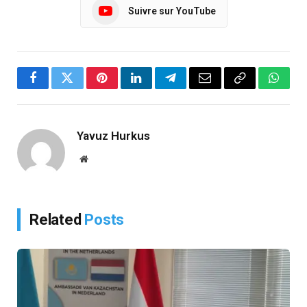
Suivre sur YouTube
Facebook
Twitter
Pinterest
LinkedIn
Telegram
Email
Copy
Whats
Link
Yavuz Hurkus
Website
Related
Posts