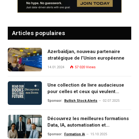
Articles populaires
Azerbaïdjan, nouveau partenaire
stratégique de l’Union européenne
14.01.2024
57 020
Views
Une collection de livre audacieuse
pour celles et ceux qui veulent
comprendre, investir et dominer le
Sponsor:
Bullish Stock Alerts
02.07.2025
monde de demain
Découvrez les meilleures formations
Data, IA, automatisation et
investissement (gestion de
Sponsor:
Formation IA
15.10.2025
patrimoine) portée par un