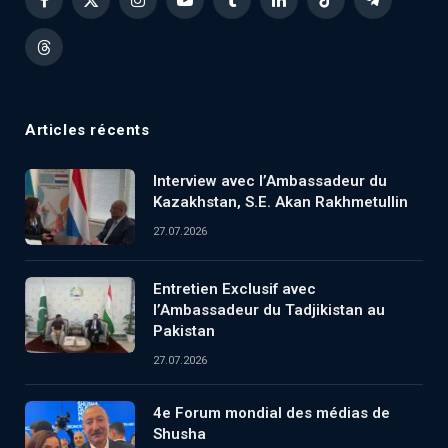
Facebook
X
Instagram
YouTube
Tumblr
LinkedIn
TikTok
Telegram
(Twitter)
Threads
Articles récents
Interview avec l’Ambassadeur du
Kazakhstan, S.E. Akan Rakhmetullin
27.07.2026
Entretien Exclusif avec
l’Ambassadeur du Tadjikistan au
Pakistan
27.07.2026
4e Forum mondial des médias de
Shusha