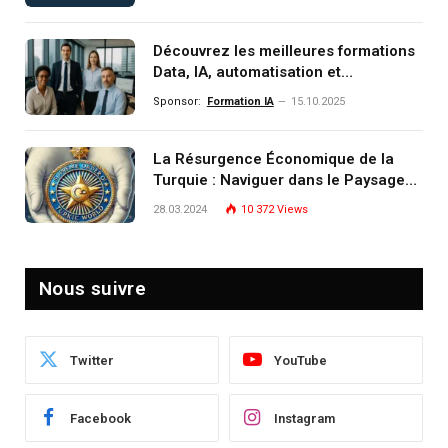
monde de demain
Découvrez les meilleures formations
Data, IA, automatisation et
investissement (gestion de
Sponsor:
Formation IA
15.10.2025
patrimoine) portée par un
écosystème d’experts
La Résurgence Économique de la
Turquie : Naviguer dans le Paysage
Post-Crise
28.03.2024
10 372
Views
Nous suivre
Twitter
YouTube
Facebook
Instagram