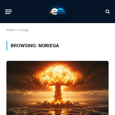
Home
»
noriega
BROWSING:
NORIEGA