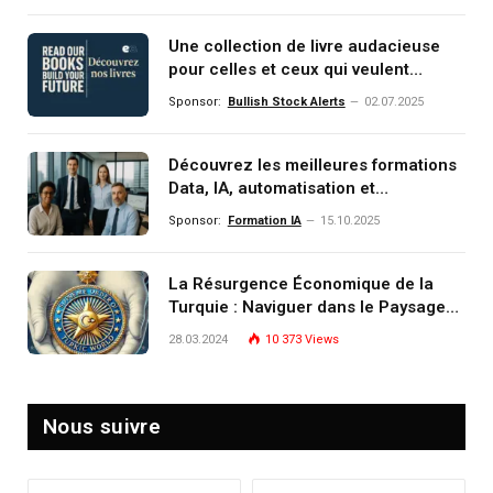
Une collection de livre audacieuse
pour celles et ceux qui veulent
comprendre, investir et dominer le
Sponsor:
Bullish Stock Alerts
02.07.2025
monde de demain
Découvrez les meilleures formations
Data, IA, automatisation et
investissement (gestion de
Sponsor:
Formation IA
15.10.2025
patrimoine) portée par un
écosystème d’experts
La Résurgence Économique de la
Turquie : Naviguer dans le Paysage
Post-Crise
28.03.2024
10 373
Views
Nous suivre