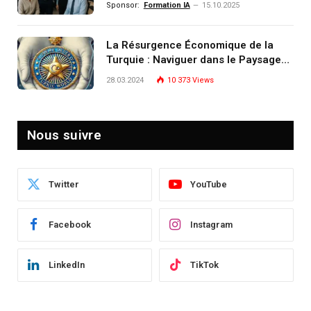
Sponsor:
Formation IA
15.10.2025
patrimoine) portée par un
écosystème d’experts
La Résurgence Économique de la
Turquie : Naviguer dans le Paysage
Post-Crise
28.03.2024
10 373
Views
Nous suivre
Twitter
YouTube
Facebook
Instagram
LinkedIn
TikTok