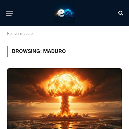
Home
»
maduro
BROWSING:
MADURO