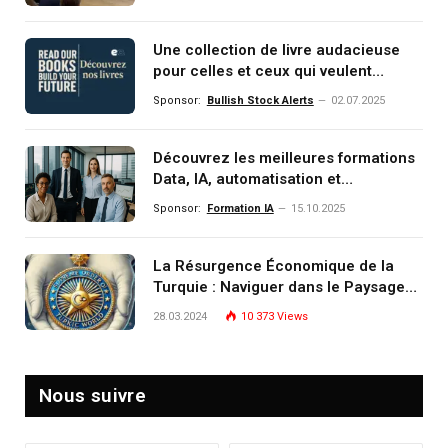
Une collection de livre audacieuse
pour celles et ceux qui veulent
comprendre, investir et dominer le
Sponsor:
Bullish Stock Alerts
02.07.2025
monde de demain
Découvrez les meilleures formations
Data, IA, automatisation et
investissement (gestion de
Sponsor:
Formation IA
15.10.2025
patrimoine) portée par un
écosystème d’experts
La Résurgence Économique de la
Turquie : Naviguer dans le Paysage
Post-Crise
28.03.2024
10 373
Views
Nous suivre