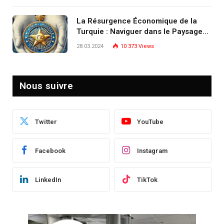
écosystème d’experts
La Résurgence Économique de la
Turquie : Naviguer dans le Paysage
Post-Crise
28.03.2024
10 373
Views
Nous suivre
Twitter
YouTube
Facebook
Instagram
LinkedIn
TikTok