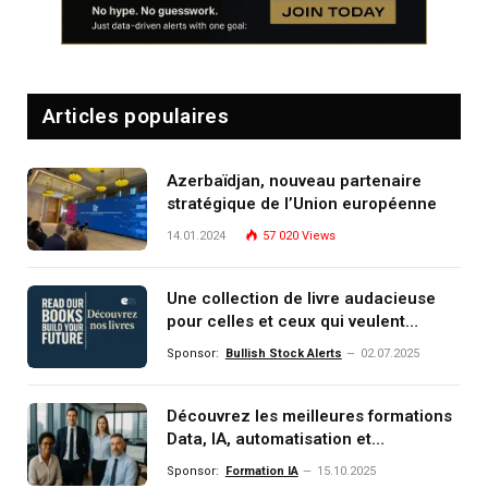
Articles populaires
Azerbaïdjan, nouveau partenaire
stratégique de l’Union européenne
14.01.2024
57 020
Views
Une collection de livre audacieuse
pour celles et ceux qui veulent
comprendre, investir et dominer le
Sponsor:
Bullish Stock Alerts
02.07.2025
monde de demain
Découvrez les meilleures formations
Data, IA, automatisation et
investissement (gestion de
Sponsor:
Formation IA
15.10.2025
patrimoine) portée par un