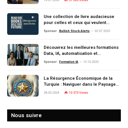
14.01.2024
57 020
Views
Une collection de livre audacieuse
pour celles et ceux qui veulent
comprendre, investir et dominer le
Sponsor:
Bullish Stock Alerts
02.07.2025
monde de demain
Découvrez les meilleures formations
Data, IA, automatisation et
investissement (gestion de
Sponsor:
Formation IA
15.10.2025
patrimoine) portée par un
écosystème d’experts
La Résurgence Économique de la
Turquie : Naviguer dans le Paysage
Post-Crise
28.03.2024
10 373
Views
Nous suivre