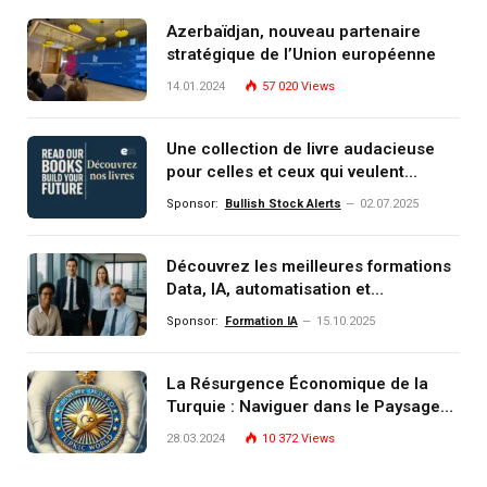
Azerbaïdjan, nouveau partenaire
stratégique de l’Union européenne
14.01.2024
57 020
Views
Une collection de livre audacieuse
pour celles et ceux qui veulent
comprendre, investir et dominer le
Sponsor:
Bullish Stock Alerts
02.07.2025
monde de demain
Découvrez les meilleures formations
Data, IA, automatisation et
investissement (gestion de
Sponsor:
Formation IA
15.10.2025
patrimoine) portée par un
écosystème d’experts
La Résurgence Économique de la
Turquie : Naviguer dans le Paysage
Post-Crise
28.03.2024
10 372
Views