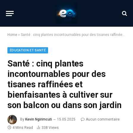
Home
»
Santé : cinq plantes incontournables pour des tisanes raffinées et bienfaisantes à cultiver sur son balcon ou dans son jardin
ÉDUCATION ET SANTÉ
Santé : cinq plantes
incontournables pour des
tisanes raffinées et
bienfaisantes à cultiver sur
son balcon ou dans son jardin
By
Kevin Ngirimcuti
15.05.2025
Aucun commentaire
4 Mins Read
338
Views