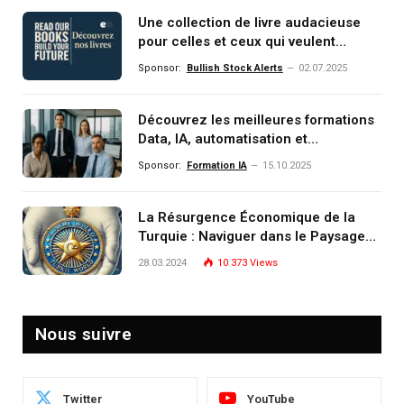
Une collection de livre audacieuse
pour celles et ceux qui veulent
comprendre, investir et dominer le
Sponsor:
Bullish Stock Alerts
02.07.2025
monde de demain
Découvrez les meilleures formations
Data, IA, automatisation et
investissement (gestion de
Sponsor:
Formation IA
15.10.2025
patrimoine) portée par un
écosystème d’experts
La Résurgence Économique de la
Turquie : Naviguer dans le Paysage
Post-Crise
28.03.2024
10 373
Views
Nous suivre
Twitter
YouTube