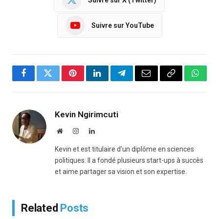
Suivre sur YouTube
Facebook
Twitter
Pinterest
LinkedIn
Telegram
Email
Copy
Whats
Link
Kevin Ngirimcuti
Website
Instagram
LinkedIn
Kevin et est titulaire d'un diplôme en sciences
politiques. Il a fondé plusieurs start-ups à succès
et aime partager sa vision et son expertise.
Related
Posts