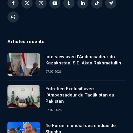
Facebook
X
Instagram
YouTube
Tumblr
LinkedIn
TikTok
Telegram
(Twitter)
Threads
Articles récents
Interview avec l’Ambassadeur du
Kazakhstan, S.E. Akan Rakhmetullin
27.07.2026
Entretien Exclusif avec
l’Ambassadeur du Tadjikistan au
Pakistan
27.07.2026
4e Forum mondial des médias de
Shusha