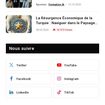
investissement (gestion de
Sponsor:
Formation IA
15.10.2025
patrimoine) portée par un
écosystème d’experts
La Résurgence Économique de la
Turquie : Naviguer dans le Paysage
Post-Crise
28.03.2024
10 373
Views
Nous suivre
Twitter
YouTube
Facebook
Instagram
LinkedIn
TikTok