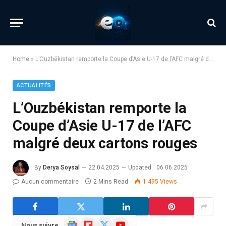
Home
»
L’Ouzbékistan remporte la Coupe d’Asie U-17 de l’AFC malgré deux cartons rouges
ACTUALITÉS
L’Ouzbékistan remporte la
Coupe d’Asie U-17 de l’AFC
malgré deux cartons rouges
By
Derya Soysal
22.04.2025
Updated:
06.06.2025
Aucun commentaire
2 Mins Read
1 495
Views
Google
Flipboard
X
YouTube
Nous suivre