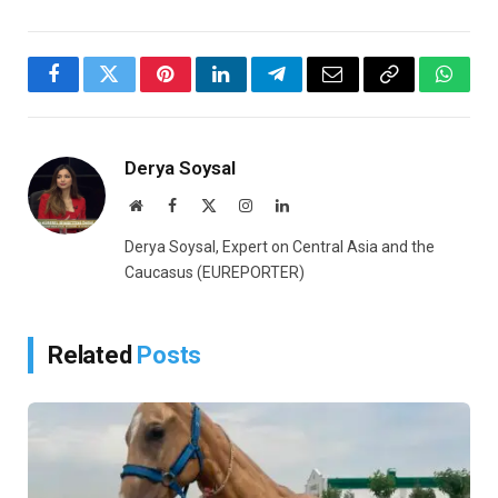
Facebook
Twitter
Pinterest
LinkedIn
Telegram
Email
Copy
Whats
Link
Derya Soysal
Website
Facebook
X
Instagram
LinkedIn
(Twitter)
Derya Soysal, Expert on Central Asia and the
Caucasus (EUREPORTER)
Related
Posts