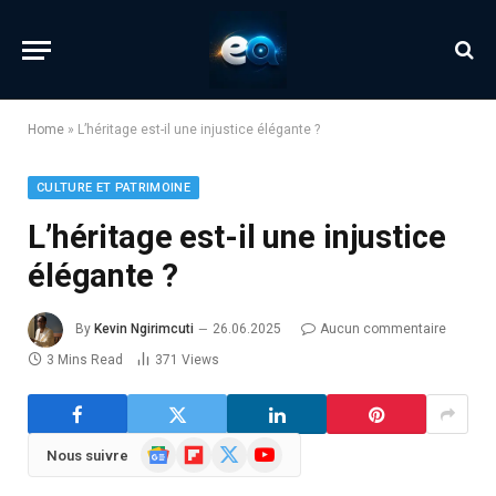
Home
»
L’héritage est-il une injustice élégante ?
CULTURE ET PATRIMOINE
L’héritage est-il une injustice
élégante ?
By
Kevin Ngirimcuti
26.06.2025
Aucun commentaire
3 Mins Read
371
Views
Google
Flipboard
X
YouTube
Nous suivre
News
(Twitter)