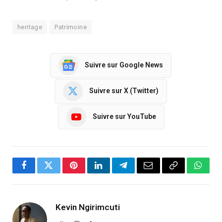
heritage
Patrimoine
Suivre sur Google News
Suivre sur X (Twitter)
Suivre sur YouTube
Facebook
Twitter
Pinterest
LinkedIn
Telegram
Email
Copy
Whats
Link
Kevin Ngirimcuti