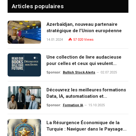
Articles populaires
Azerbaïdjan, nouveau partenaire
stratégique de l’Union européenne
14.01.2024
57 020
Views
Une collection de livre audacieuse
pour celles et ceux qui veulent
comprendre, investir et dominer le
Sponsor:
Bullish Stock Alerts
02.07.2025
monde de demain
Découvrez les meilleures formations
Data, IA, automatisation et
investissement (gestion de
Sponsor:
Formation IA
15.10.2025
patrimoine) portée par un
écosystème d’experts
La Résurgence Économique de la
Turquie : Naviguer dans le Paysage
Post-Crise