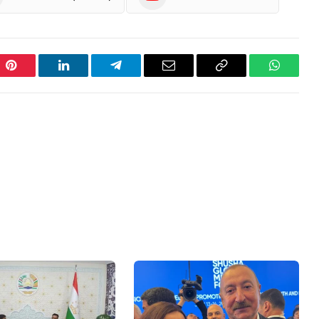
Pinterest
LinkedIn
Telegram
Email
Copy
WhatsA
Link