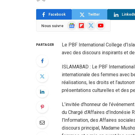
Facebook
Twitter
LinkedI
Google
Flipboard
X
YouTube
Nous suivre
News
(Twitter)
Le PBF International College d’Is
PARTAGER
avec des discours inspirants et d
ISLAMABAD : Le PBF International 
internationale des femmes avec b
réalisations, les droits et l’auto
présentations culturelles et des p
L’invitée d’honneur de l’événeme
du Chargé d’Affaires d’Indonésie 
l’Information, des Affaires social
discours principal, Madame Mushof