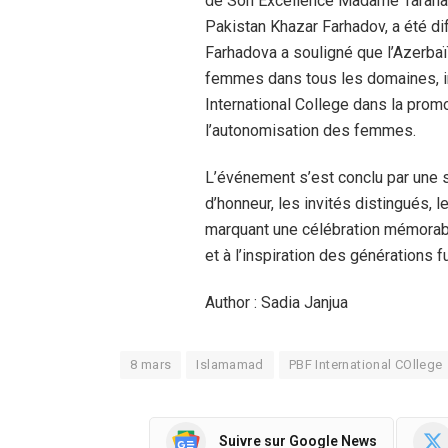
de Son Excellence Madame Tarana 
Pakistan Khazar Farhadov, a été 
Farhadova a souligné que l’Azerba
femmes dans tous les domaines, i
International College dans la promo
l’autonomisation des femmes.
L’événement s’est conclu par une 
d’honneur, les invités distingués,
marquant une célébration mémorab
et à l’inspiration des générations f
Author : Sadia Janjua
8 mars
Islamamad
PBF International COllege
Suivre sur Google News