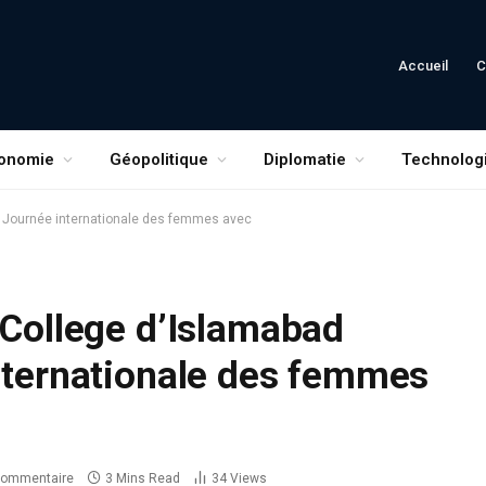
Accueil
C
onomie
Géopolitique
Diplomatie
Technolog
la Journée internationale des femmes avec
 College d’Islamabad
internationale des femmes
commentaire
3 Mins Read
34
Views