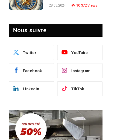
Turquie : Naviguer dans
28.03.2024
10 372
Views
le Paysage Post-Crise
Nous suivre
Twitter
YouTube
Facebook
Instagram
LinkedIn
TikTok