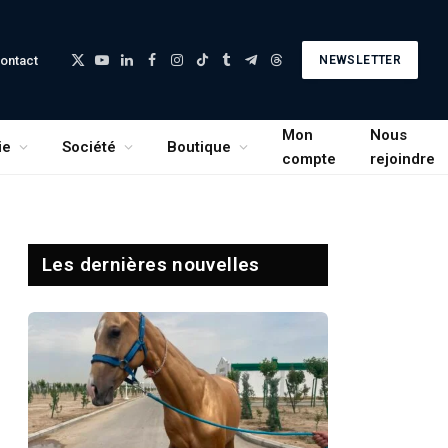
ontact
NEWSLETTER
X
YouTube
LinkedIn
Facebook
Instagram
TikTok
Tumblr
Telegram
Threads
(Twitter)
Mon
Nous
ie
Société
Boutique
compte
rejoindre
Les dernières nouvelles