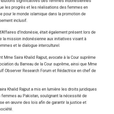
ributions significatives des femmes indonésiennes
que les progrès et les réalisations des femmes en
e pour le monde islamique dans la promotion de
pement inclusif.
Affaires d’Indonésie, était également présent lors de
de la mission indonésienne aux initiatives visant à
mmes et le dialogue interculturel.
ent Mme Saira Khalid Rajput, avocate à la Cour suprême
sociation du Barreau de la Cour suprême, ainsi que Mme
ulf Observer Research Forum et Rédactrice en chef de
ra Khalid Rajput a mis en lumière les droits juridiques
s femmes au Pakistan, soulignant la nécessité de
ise en œuvre des lois afin de garantir la justice et
société.