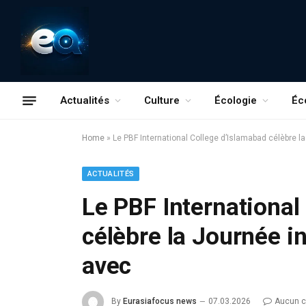
Actualités
Culture
Écologie
Éc
Home
»
Le PBF International College d’Islamabad célèbre 
ACTUALITÉS
Le PBF International
célèbre la Journée 
avec
By
Eurasiafocus news
07.03.2026
Aucun 