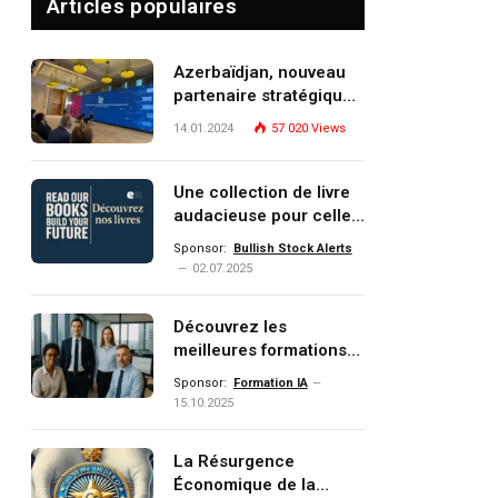
Articles populaires
Azerbaïdjan, nouveau
partenaire stratégique
pp
de l’Union européenne
14.01.2024
57 020
Views
Une collection de livre
audacieuse pour celles
et ceux qui veulent
Sponsor:
Bullish Stock Alerts
comprendre, investir et
02.07.2025
dominer le monde de
demain
Découvrez les
meilleures formations
Data, IA, automatisation
Sponsor:
Formation IA
et investissement
15.10.2025
(gestion de patrimoine)
portée par un
La Résurgence
écosystème d’experts
Économique de la