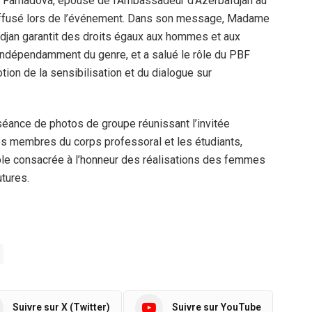
Farhadova, épouse de l’Ambassadeur d’Azerbaïdjan au
diffusé lors de l’événement. Dans son message, Madame
ïdjan garantit des droits égaux aux hommes et aux
ndépendamment du genre, et a salué le rôle du PBF
tion de la sensibilisation et du dialogue sur
séance de photos de groupe réunissant l’invitée
 les membres du corps professoral et les étudiants,
le consacrée à l’honneur des réalisations des femmes
utures.
Suivre sur X (Twitter)
Suivre sur YouTube