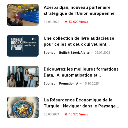
Azerbaïdjan, nouveau partenaire
stratégique de l’Union européenne
14.01.2024
57 020
Views
Une collection de livre audacieuse
pour celles et ceux qui veulent
comprendre, investir et dominer le
Sponsor:
Bullish Stock Alerts
02.07.2025
monde de demain
Découvrez les meilleures formations
Data, IA, automatisation et
investissement (gestion de
Sponsor:
Formation IA
15.10.2025
patrimoine) portée par un
écosystème d’experts
La Résurgence Économique de la
Turquie : Naviguer dans le Paysage
Post-Crise
28.03.2024
10 373
Views