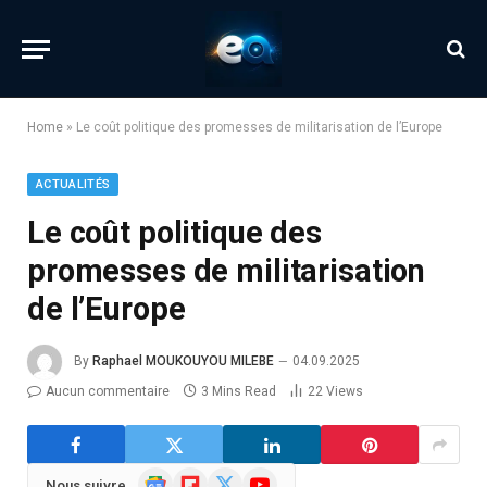
Home
»
Le coût politique des promesses de militarisation de l’Europe
ACTUALITÉS
Le coût politique des
promesses de militarisation
de l’Europe
By
Raphael MOUKOUYOU MILEBE
04.09.2025
Aucun commentaire
3 Mins Read
22
Views
Google
Flipboard
X
YouTube
Nous suivre