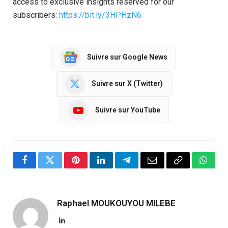
access to exclusive insights reserved for our
subscribers:
https://bit.ly/3HPHzN6
Suivre sur Google News
Suivre sur X (Twitter)
Suivre sur YouTube
Facebook
Twitter
Pinterest
LinkedIn
Telegram
Email
Copy
Whats
Link
Raphael MOUKOUYOU MILEBE
LinkedIn