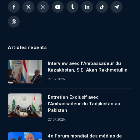
Facebook
X
Instagram
YouTube
Tumblr
LinkedIn
TikTok
Telegram
(Twitter)
Threads
Articles récents
Interview avec l’Ambassadeur du
Kazakhstan, S.E. Akan Rakhmetullin
27.07.2026
Entretien Exclusif avec
l’Ambassadeur du Tadjikistan au
Pakistan
27.07.2026
4e Forum mondial des médias de