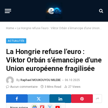
Home
»
La Hongrie refuse l’euro : Viktor Orbán s’émancipe d’une Union européenne fragilisée
ACTUALITÉS
La Hongrie refuse l’euro :
Viktor Orbán s’émancipe d’une
Union européenne fragilisée
By
Raphael MOUKOUYOU MILEBE
06.10.2025
Aucun commentaire
3 Mins Read
27
Views
Google
Flipboard
X
YouTube
Nous suivre