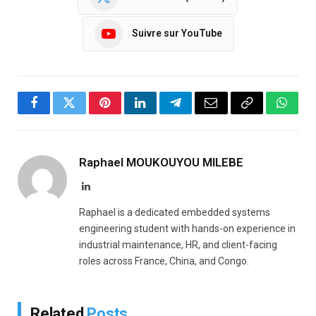
Suivre sur YouTube
Facebook
Twitter
Pinterest
LinkedIn
Telegram
Email
Copy
Whats
Link
Raphael MOUKOUYOU MILEBE
LinkedIn
Raphael is a dedicated embedded systems
engineering student with hands-on experience in
industrial maintenance, HR, and client-facing
roles across France, China, and Congo.
Related
Posts