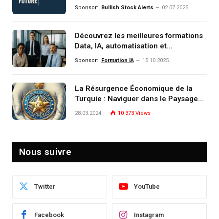
comprendre, investir et dominer le
Sponsor:
Bullish Stock Alerts
02.07.2025
monde de demain
Découvrez les meilleures formations
Data, IA, automatisation et
investissement (gestion de
Sponsor:
Formation IA
15.10.2025
patrimoine) portée par un
écosystème d’experts
La Résurgence Économique de la
Turquie : Naviguer dans le Paysage
Post-Crise
28.03.2024
10 373
Views
Nous suivre
Twitter
YouTube
Facebook
Instagram