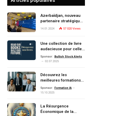
Articles populaires
Azerbaïdjan, nouveau
partenaire stratégique
de l’Union européenne
14.01.2024
57 020
Views
Une collection de livre
audacieuse pour celles
et ceux qui veulent
Sponsor:
Bullish Stock Alerts
comprendre, investir et
02.07.2025
dominer le monde de
demain
Découvrez les
meilleures formations
Data, IA, automatisation
Sponsor:
Formation IA
et investissement
15.10.2025
(gestion de patrimoine)
portée par un
La Résurgence
écosystème d’experts
Économique de la