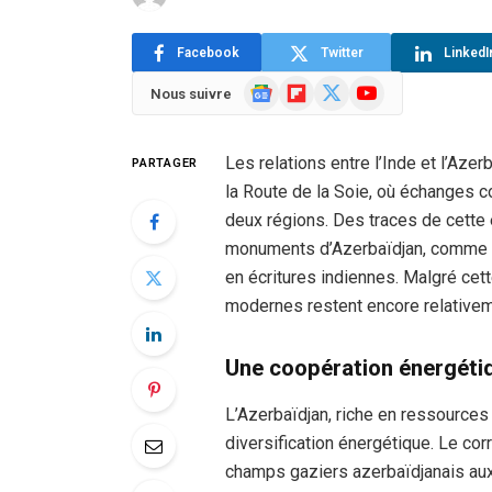
Facebook
Twitter
LinkedI
Google
Flipboard
X
YouTube
Nous suivre
News
(Twitter)
Les relations entre l’Inde et l’Azer
PARTAGER
la Route de la Soie, où échanges c
deux régions. Des traces de cette
monuments d’Azerbaïdjan, comme le
en écritures indiennes. Malgré cet
modernes restent encore relative
Une coopération énergéti
L’Azerbaïdjan, riche en ressources 
diversification énergétique. Le cor
champs gaziers azerbaïdjanais aux