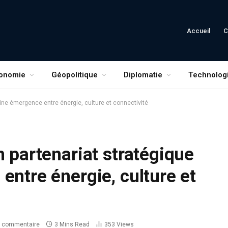
Accueil
C
onomie
Géopolitique
Diplomatie
Technolog
eine émergence entre énergie, culture et connectivité
n partenariat stratégique
entre énergie, culture et
 commentaire
3 Mins Read
353
Views