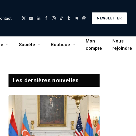
ontact
NEWSLETTER
X
YouTube
LinkedIn
Facebook
Instagram
TikTok
Tumblr
Telegram
Threads
(Twitter)
Mon
Nous
ie
Société
Boutique
compte
rejoindre
Les dernières nouvelles