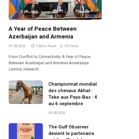
A Year of Peace Between
Azerbaijan and Armenia
07.08.2026
5 Mins Read
59
Views
From Conflict to Connectivity: A Year of Peace
Between Azerbaijan and Armenia Anastasiya
Lavrina, research…
Championnat mondial
des chevaux Akhal-
Teke aux Pays-Bas : 4
au 6 septembre
06.08.2026
The Gulf Observer
devient le partenaire