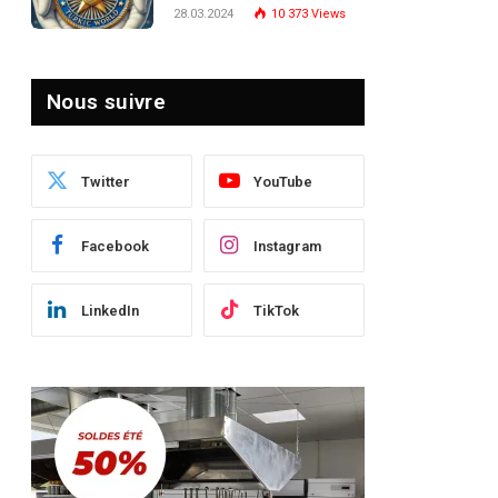
Turquie : Naviguer dans
28.03.2024
10 373
Views
le Paysage Post-Crise
Nous suivre
Twitter
YouTube
Facebook
Instagram
LinkedIn
TikTok