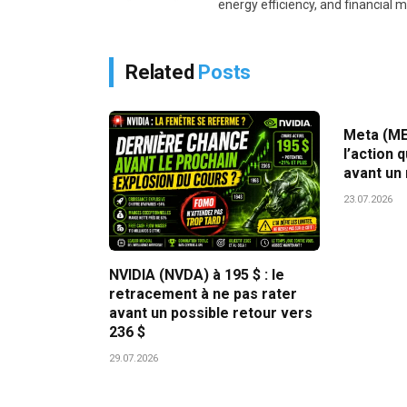
energy efficiency, and financial 
Related
Posts
Meta (MET
l’action 
avant un 
23.07.2026
NVIDIA (NVDA) à 195 $ : le
retracement à ne pas rater
avant un possible retour vers
236 $
29.07.2026