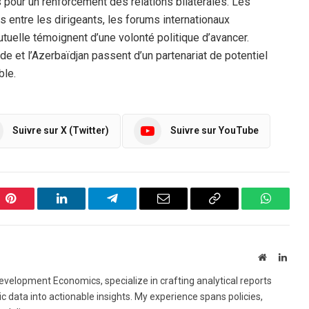
s pour un renforcement des relations bilatérales. Les
 entre les dirigeants, les forums internationaux
tuelle témoignent d’une volonté politique d’avancer.
e et l’Azerbaïdjan passent d’un partenariat de potentiel
ble.
Suivre sur X (Twitter)
Suivre sur YouTube
Pinterest
LinkedIn
Telegram
Email
Copy
WhatsA
Link
Website
Linke
 Development Economics, specialize in crafting analytical reports
 data into actionable insights. My experience spans policies,