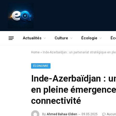
Actualités
Culture
Écologie
Éc
Home
»
Inde-Azerbaïdjan : un partenariat stratégique en pl
ÉCONOMIE
Inde-Azerbaïdjan : u
en pleine émergence 
connectivité
By
Ahmed Bahaa-Eldien
09.05.2025
Aucun