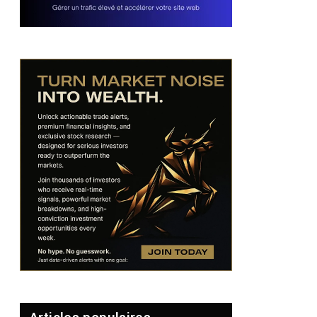
pp
dIn