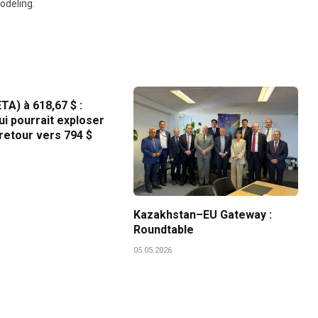
modeling.
A) à 618,67 $ :
qui pourrait exploser
retour vers 794 $
Kazakhstan–EU Gateway :
Roundtable
05.05.2026