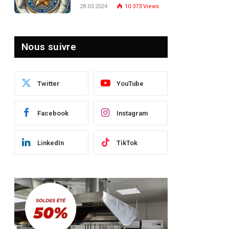
Turquie : Naviguer dans
28.03.2024
10 373
Views
le Paysage Post-Crise
pp
Nous suivre
te
Twitter
YouTube
Facebook
Instagram
LinkedIn
TikTok