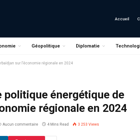
Accueil
C
onomie
Géopolitique
Diplomatie
Technolog
erbaïdjan sur l’économie régionale en 2024
e politique énergétique de
économie régionale en 2024
Aucun commentaire
4 Mins Read
3 253
Views