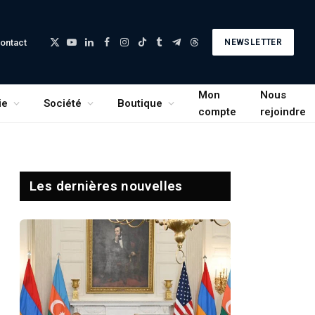
ontact
NEWSLETTER
X
YouTube
LinkedIn
Facebook
Instagram
TikTok
Tumblr
Telegram
Threads
(Twitter)
Mon
Nous
ie
Société
Boutique
compte
rejoindre
Les dernières nouvelles