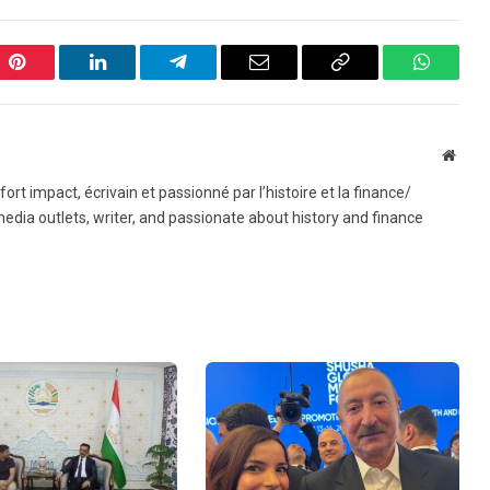
Pinterest
LinkedIn
Telegram
Email
Copy
WhatsA
Link
Websi
rt impact, écrivain et passionné par l’histoire et la finance/
edia outlets, writer, and passionate about history and finance