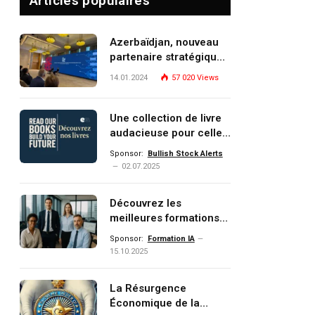
Articles populaires
Azerbaïdjan, nouveau
partenaire stratégique
de l’Union européenne
14.01.2024
57 020
Views
Une collection de livre
audacieuse pour celles
et ceux qui veulent
Sponsor:
Bullish Stock Alerts
comprendre, investir et
02.07.2025
dominer le monde de
demain
Découvrez les
meilleures formations
Data, IA, automatisation
Sponsor:
Formation IA
et investissement
15.10.2025
(gestion de patrimoine)
portée par un
La Résurgence
écosystème d’experts
Économique de la