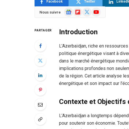
Facebook
Twitter
LinkedI
Google
Flipboard
X
YouTube
Nous suivre
News
(Twitter)
Introduction
PARTAGER
L’Azerbaïdjan, riche en ressource
politique énergétique visant à dive
dans le marché énergétique mondia
implications profondes non seulem
de la région. Cet article analyse l
énergétique et son impact sur l’éc
Contexte et Objectifs 
L’Azerbaïdjan a longtemps dépendu 
pour soutenir son économie. Toutefo