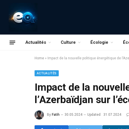
Actualités
Culture
Écologie
Éc
Home
»
Impact de la nouvelle politique énergétique de l’Az
ACTUALITÉS
Impact de la nouvell
l’Azerbaïdjan sur l’
By
Fatih
30.05.2024
Updated:
31.07.2024