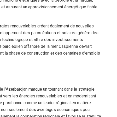
connexions électriques avec la Géorgie et la Turquie,
e et assurent un approvisionnement énergétique fiable
rgies renouvelables créent également de nouvelles
eloppement des parcs éoliens et solaires génère des
on technologique et attire des investissements
de parc éolien offshore de la mer Caspienne devrait
nt la phase de construction et des centaines d’emplois
de l’Azerbaïdjan marque un tournant dans la stratégie
t vers les énergies renouvelables et en modernisant
 se positionne comme un leader régional en matière
e a non seulement des avantages économiques pour
galement la coopération régionale et favorise la stabilité