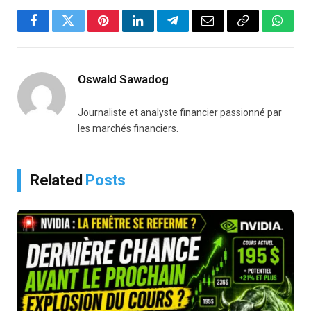
Facebook
Twitter
Pinterest
LinkedIn
Telegram
Email
Copy
Whats
Link
Oswald Sawadog
Journaliste et analyste financier passionné par
les marchés financiers.
Related
Posts