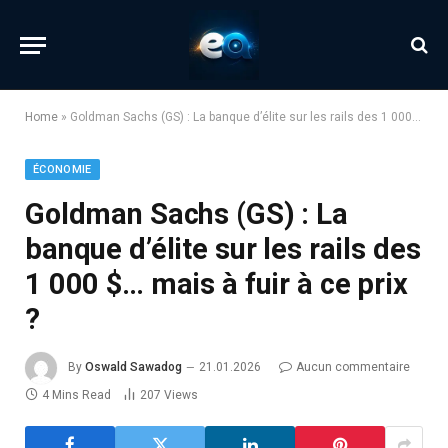
Home
»
Goldman Sachs (GS) : La banque d’élite sur les rails des 1 000 $… mais à fuir à ce prix ?
ÉCONOMIE
Goldman Sachs (GS) : La
banque d’élite sur les rails des
1 000 $… mais à fuir à ce prix
?
By
Oswald Sawadog
21.01.2026
Aucun commentaire
4 Mins Read
207
Views