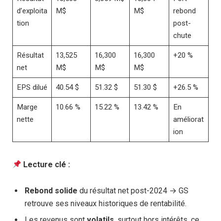
d’exploita
M$
M$
rebond
tion
post-
chute
Résultat
13,525
16,300
16,300
+20 %
net
M$
M$
M$
EPS dilué
40.54 $
51.32 $
51.30 $
+26.5 %
Marge
10.66 %
15.22 %
13.42 %
En
nette
améliorat
ion
Lecture clé :
Rebond solide
du résultat net post-2024 → GS
retrouve ses niveaux historiques de rentabilité.
Les revenus sont
volatils
, surtout hors intérêts, ce