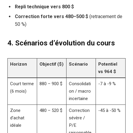
Repli technique vers 800 $
Correction forte vers 480–500 $
(retracement de
50 %)
4.
Scénarios d’évolution du cours
Horizon
Objectif ($)
Scénario
Potentiel
vs 964 $
Court terme
880 – 900 $
Consolidati
-7 à -9 %
(6 mois)
on / macro
incertaine
Zone
480 – 520 $
Correction
-45 à -50 %
d’achat
sévère /
idéale
P/E
raisonnable