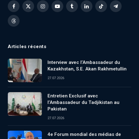
Facebook
X
Instagram
YouTube
Tumblr
LinkedIn
TikTok
Telegram
(Twitter)
Threads
Articles récents
Interview avec l’Ambassadeur du
Kazakhstan, S.E. Akan Rakhmetullin
27.07.2026
Entretien Exclusif avec
l’Ambassadeur du Tadjikistan au
Pakistan
27.07.2026
4e Forum mondial des médias de