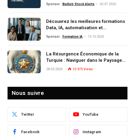
comprendre, investir et dominer le
Sponsor:
Bullish Stock Alerts
02.07.2025
monde de demain
Découvrez les meilleures formations
Data, IA, automatisation et
investissement (gestion de
Sponsor:
Formation IA
15.10.2025
patrimoine) portée par un
écosystème d’experts
La Résurgence Économique de la
Turquie : Naviguer dans le Paysage
Post-Crise
28.03.2024
10 373
Views
Nous suivre
Twitter
YouTube
Facebook
Instagram