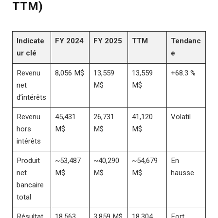
TTM)
Indicate
FY 2024
FY 2025
TTM
Tendanc
ur clé
e
Revenu
8,056 M$
13,559
13,559
+68.3 %
net
M$
M$
d’intérêts
Revenu
45,431
26,731
41,120
Volatil
hors
M$
M$
M$
intérêts
Produit
~53,487
~40,290
~54,679
En
net
M$
M$
M$
hausse
bancaire
total
Résultat
18,563
3,859 M$
18,304
Fort