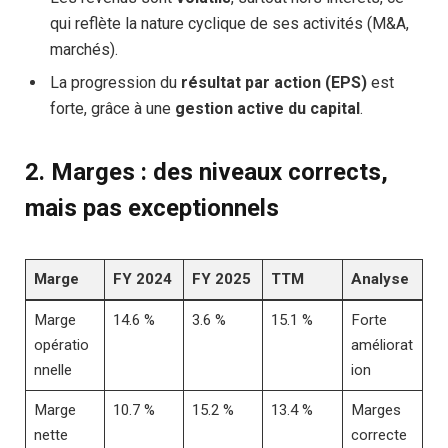
qui reflète la nature cyclique de ses activités (M&A,
marchés).
La progression du
résultat par action (EPS)
est
forte, grâce à une
gestion active du capital
.
2.
Marges : des niveaux corrects,
mais pas exceptionnels
Marge
FY 2024
FY 2025
TTM
Analyse
Marge
14.6 %
3.6 %
15.1 %
Forte
opératio
améliorat
nnelle
ion
Marge
10.7 %
15.2 %
13.4 %
Marges
nette
correcte