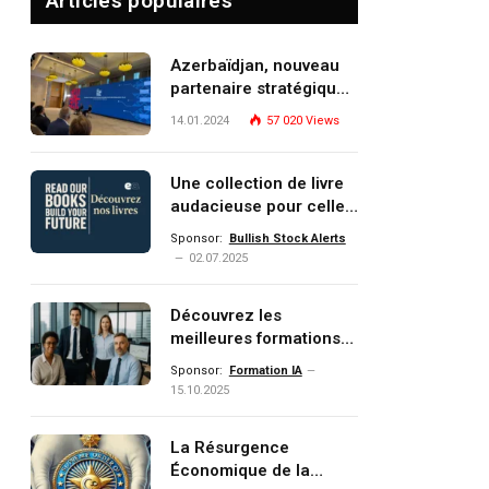
Articles populaires
Azerbaïdjan, nouveau
partenaire stratégique
de l’Union européenne
14.01.2024
57 020
Views
Une collection de livre
audacieuse pour celles
et ceux qui veulent
Sponsor:
Bullish Stock Alerts
comprendre, investir et
02.07.2025
dominer le monde de
demain
Découvrez les
meilleures formations
Data, IA, automatisation
Sponsor:
Formation IA
et investissement
15.10.2025
(gestion de patrimoine)
portée par un
La Résurgence
écosystème d’experts
Économique de la