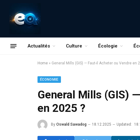
Actualités
Culture
Écologie
Éc
Home
»
General Mills (GIS) — Faut-il Acheter ou Vendre en 
ÉCONOMIE
General Mills (GIS) 
en 2025 ?
By
Oswald Sawadog
18.12.2025
Updated:
18.