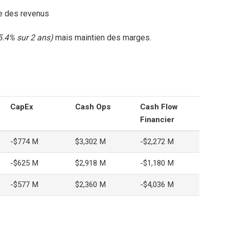
se des revenus
-5.4% sur 2 ans)
mais maintien des marges.
CapEx
Cash Ops
Cash Flow
Financier
-$774 M
$3,302 M
-$2,272 M
-$625 M
$2,918 M
-$1,180 M
-$577 M
$2,360 M
-$4,036 M