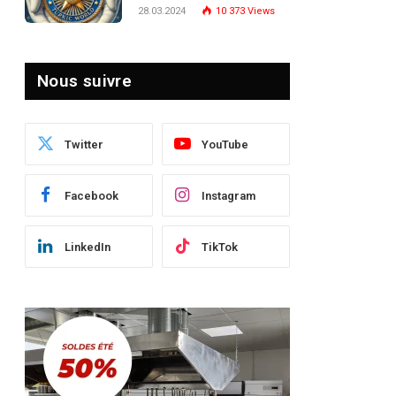
Turquie : Naviguer dans
28.03.2024
10 373
Views
le Paysage Post-Crise
Nous suivre
Twitter
YouTube
Facebook
Instagram
LinkedIn
TikTok