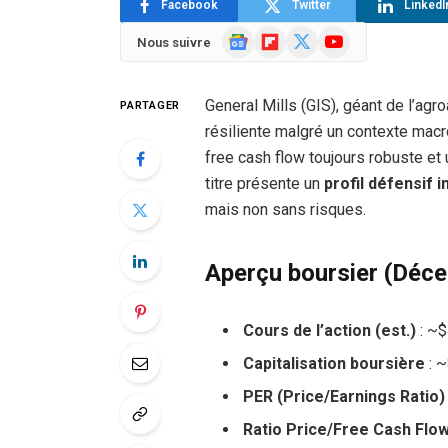
Facebook
Twitter
LinkedI
Google
Flipboard
X
YouTube
Nous suivre
News
(Twitter)
General Mills (GIS), géant de l’agr
PARTAGER
résiliente malgré un contexte mac
free cash flow toujours robuste et 
titre présente un
profil défensif 
mais non sans risques.
Aperçu boursier (Déc
Cours de l’action (est.)
: ~$
Capitalisation boursière
: ~
PER (Price/Earnings Ratio)
Ratio Price/Free Cash Flow