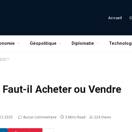
Accueil
C
onomie
Géopolitique
Diplomatie
Technolog
2025 ?
— Faut-il Acheter ou Vendre
12.2025
Aucun commentaire
3 Mins Read
224
Views