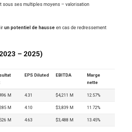
t sous ses multiples moyens – valorisation
ir
un potentiel de hausse
en cas de redressement
(2023 – 2025)
sultat
EPS Diluted
EBITDA
Marge
t
nette
,496 M
4.31
$4,211 M
12.57%
,285 M
4.10
$3,839 M
11.72%
,526 M
4.63
$3,488 M
13.45%