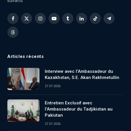
suivants :
Facebook
X
Instagram
YouTube
Tumblr
LinkedIn
TikTok
Telegram
(Twitter)
Threads
Articles récents
Interview avec l’Ambassadeur du
Kazakhstan, S.E. Akan Rakhmetullin
27.07.2026
Entretien Exclusif avec
l’Ambassadeur du Tadjikistan au
Pakistan
27.07.2026