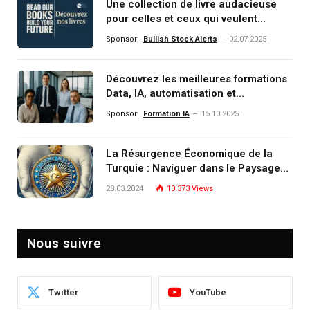
Une collection de livre audacieuse
pour celles et ceux qui veulent
comprendre, investir et dominer le
Sponsor:
Bullish Stock Alerts
02.07.2025
monde de demain
Découvrez les meilleures formations
Data, IA, automatisation et
investissement (gestion de
Sponsor:
Formation IA
15.10.2025
patrimoine) portée par un
écosystème d’experts
La Résurgence Économique de la
Turquie : Naviguer dans le Paysage
Post-Crise
28.03.2024
10 373
Views
Nous suivre
Twitter
YouTube