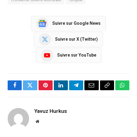
Suivre sur Google News
Suivre sur X (Twitter)
Suivre sur YouTube
Facebook
Twitter
Pinterest
LinkedIn
Telegram
Email
Copy
Whats
Link
Yavuz Hurkus
Website