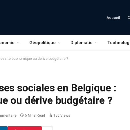
Accueil
C
onomie
Géopolitique
Diplomatie
Technolog
cessité économique ou dérive budgétaire ?
es sociales en Belgique :
e ou dérive budgétaire ?
mmentaire
5 Mins Read
156
Views