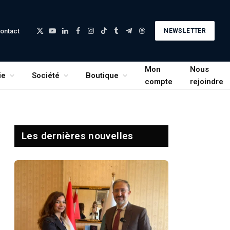
ontact
NEWSLETTER
X
YouTube
LinkedIn
Facebook
Instagram
TikTok
Tumblr
Telegram
Threads
(Twitter)
Mon
Nous
ie
Société
Boutique
compte
rejoindre
Les dernières nouvelles