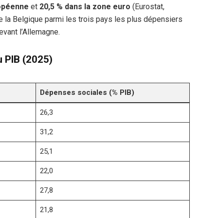
ropéenne
et
20,5 % dans la zone euro
(Eurostat,
e la Belgique parmi les trois pays les plus dépensiers
evant l’Allemagne.
u PIB (2025)
Dépenses sociales (% PIB)
26,3
31,2
25,1
22,0
27,8
21,8