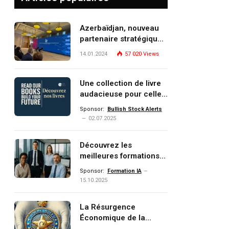
Azerbaïdjan, nouveau
partenaire stratégique
de l’Union européenne
14.01.2024
57 020
Views
Une collection de livre
audacieuse pour celles
et ceux qui veulent
Sponsor:
Bullish Stock Alerts
comprendre, investir et
02.07.2025
dominer le monde de
demain
Découvrez les
meilleures formations
Data, IA, automatisation
Sponsor:
Formation IA
et investissement
15.10.2025
(gestion de patrimoine)
portée par un
La Résurgence
écosystème d’experts
Économique de la
Turquie : Naviguer dans