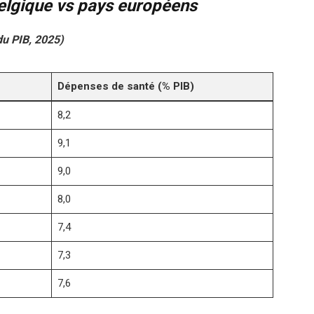
elgique vs pays européens
u PIB, 2025)
Dépenses de santé (% PIB)
8,2
9,1
9,0
8,0
7,4
7,3
7,6