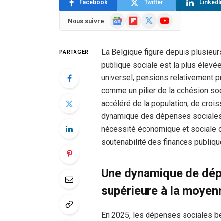
Facebook
Twitter
LinkedI
Google
Flipboard
X
YouTube
Nous suivre
News
(Twitter)
La Belgique figure depuis plusieu
PARTAGER
publique sociale est la plus élevé
universel, pensions relativement pr
comme un pilier de la cohésion soc
accéléré de la population, de croi
dynamique des dépenses sociales al
nécessité économique et sociale ou
soutenabilité des finances publiqu
Une dynamique de dép
supérieure à la moye
En 2025, les dépenses sociales b