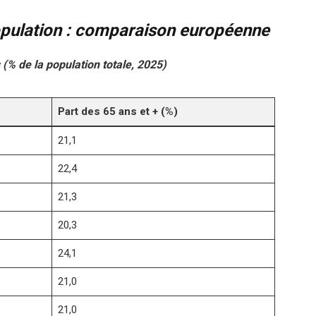
population : comparaison européenne
 (% de la population totale, 2025)
Part des 65 ans et + (%)
21,1
22,4
21,3
20,3
24,1
21,0
21,0