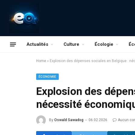
Actualités
Culture
Écologie
Éc
Home
»
Explosion des dépenses sociales en Belgique : né
ÉCONOMIE
Explosion des dépens
nécessité économiqu
By
Oswald Sawadog
06.02.2026
Aucun co