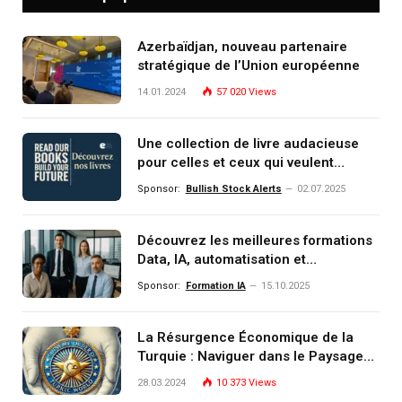
Azerbaïdjan, nouveau partenaire
stratégique de l’Union européenne
14.01.2024
57 020
Views
Une collection de livre audacieuse
pour celles et ceux qui veulent
comprendre, investir et dominer le
Sponsor:
Bullish Stock Alerts
02.07.2025
monde de demain
Découvrez les meilleures formations
Data, IA, automatisation et
investissement (gestion de
Sponsor:
Formation IA
15.10.2025
patrimoine) portée par un
écosystème d’experts
La Résurgence Économique de la
Turquie : Naviguer dans le Paysage
Post-Crise
28.03.2024
10 373
Views