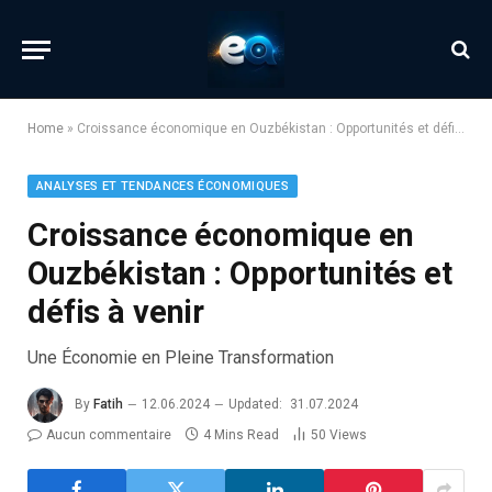
Home
»
Croissance économique en Ouzbékistan : Opportunités et défis à venir
ANALYSES ET TENDANCES ÉCONOMIQUES
Croissance économique en
Ouzbékistan : Opportunités et
défis à venir
Une Économie en Pleine Transformation
By
Fatih
12.06.2024
Updated:
31.07.2024
Aucun commentaire
4 Mins Read
50
Views