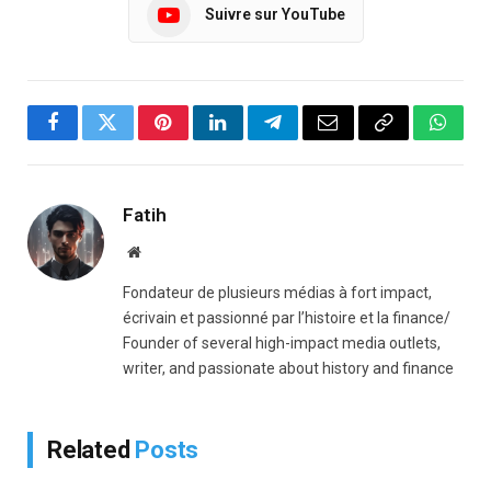
Suivre sur YouTube
Facebook
Twitter
Pinterest
LinkedIn
Telegram
Email
Copy
Whats
Link
Fatih
Website
Fondateur de plusieurs médias à fort impact,
écrivain et passionné par l’histoire et la finance/
Founder of several high-impact media outlets,
writer, and passionate about history and finance
Related
Posts