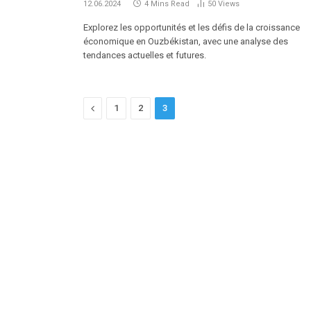
12.06.2024
4 Mins Read
50
Views
Explorez les opportunités et les défis de la croissance
économique en Ouzbékistan, avec une analyse des
tendances actuelles et futures.
Previous
1
2
3