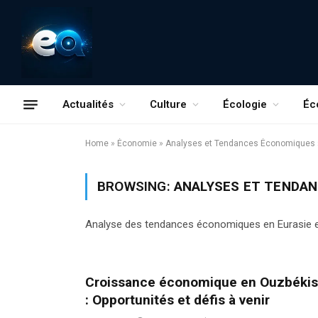
Actualités
Culture
Écologie
Éc
Home
»
Économie
»
Analyses et Tendances Économiques
BROWSING:
ANALYSES ET TENDA
Analyse des tendances économiques en Eurasie et d
Croissance économique en Ouzbékis
: Opportunités et défis à venir