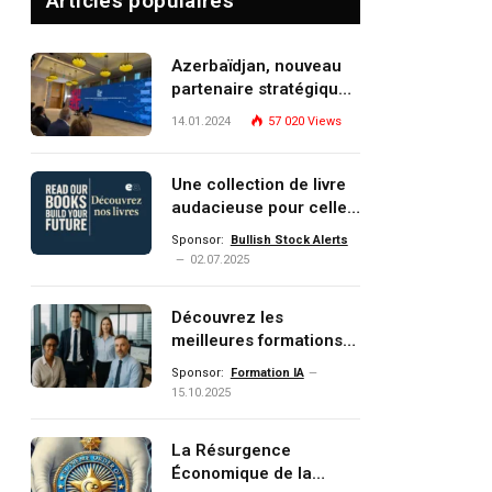
Articles populaires
Azerbaïdjan, nouveau
partenaire stratégique
de l’Union européenne
14.01.2024
57 020
Views
Une collection de livre
audacieuse pour celles
et ceux qui veulent
Sponsor:
Bullish Stock Alerts
comprendre, investir et
02.07.2025
dominer le monde de
demain
Découvrez les
meilleures formations
Data, IA, automatisation
Sponsor:
Formation IA
et investissement
15.10.2025
(gestion de patrimoine)
portée par un
La Résurgence
écosystème d’experts
Économique de la