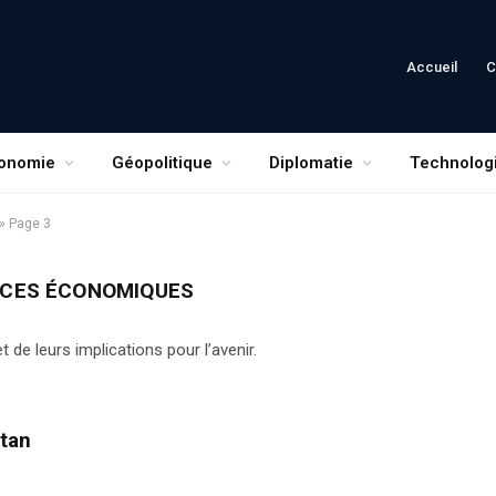
Accueil
C
onomie
Géopolitique
Diplomatie
Technolog
»
Page 3
NCES ÉCONOMIQUES
e leurs implications pour l’avenir.
tan