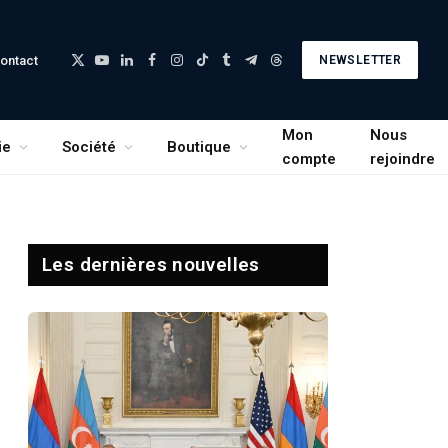
ontact
NEWSLETTER
X
YouTube
LinkedIn
Facebook
Instagram
TikTok
Tumblr
Telegram
Threads
(Twitter)
Mon
Nous
ie
Société
Boutique
compte
rejoindre
Les dernières nouvelles