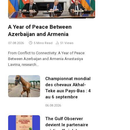
A Year of Peace Between
Azerbaijan and Armenia
07.08.2026
5 Mins Read
51
Views
From Conflict to Connectivity: A Year of Peace
Between Azerbaijan and Armenia Anastasiya
Lavrina, research…
Championnat mondial
des chevaux Akhal-
Teke aux Pays-Bas : 4
au 6 septembre
06.08.2026
The Gulf Observer
devient le partenaire