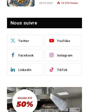
Turquie : Naviguer dans
28.03.2024
10 373
Views
le Paysage Post-Crise
Nous suivre
Twitter
YouTube
Facebook
Instagram
LinkedIn
TikTok