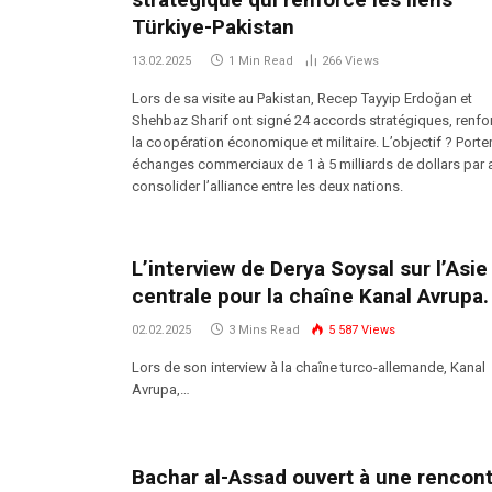
Türkiye-Pakistan
13.02.2025
1 Min Read
266
Views
Lors de sa visite au Pakistan, Recep Tayyip Erdoğan et
Shehbaz Sharif ont signé 24 accords stratégiques, renfo
la coopération économique et militaire. L’objectif ? Porter
échanges commerciaux de 1 à 5 milliards de dollars par 
consolider l’alliance entre les deux nations.
L’interview de Derya Soysal sur l’Asie
centrale pour la chaîne Kanal Avrupa.
02.02.2025
3 Mins Read
5 587
Views
Lors de son interview à la chaîne turco-allemande, Kanal
Avrupa,…
Bachar al-Assad ouvert à une rencon