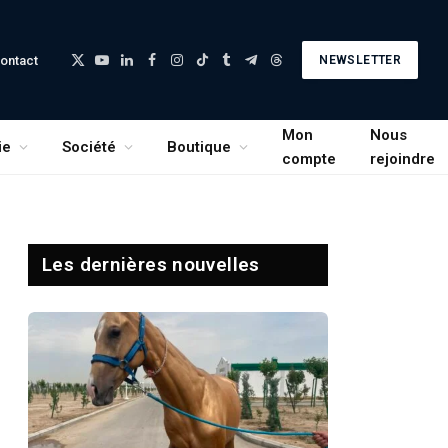
ontact
NEWSLETTER
X
YouTube
LinkedIn
Facebook
Instagram
TikTok
Tumblr
Telegram
Threads
(Twitter)
Mon
Nous
ie
Société
Boutique
compte
rejoindre
Les dernières nouvelles