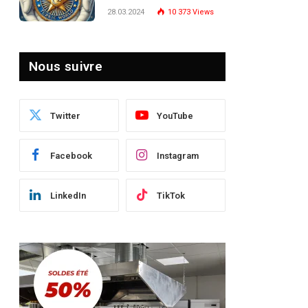
Turquie : Naviguer dans
28.03.2024
10 373
Views
le Paysage Post-Crise
Nous suivre
Twitter
YouTube
Facebook
Instagram
LinkedIn
TikTok