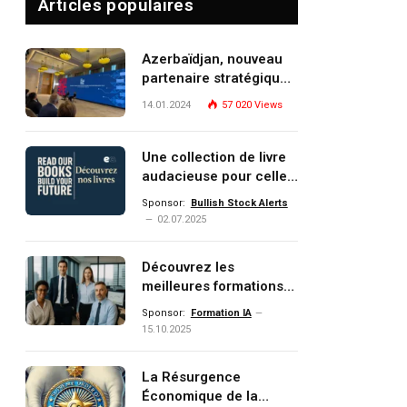
Articles populaires
Azerbaïdjan, nouveau
partenaire stratégique
de l’Union européenne
14.01.2024
57 020
Views
Une collection de livre
audacieuse pour celles
et ceux qui veulent
Sponsor:
Bullish Stock Alerts
comprendre, investir et
02.07.2025
dominer le monde de
demain
Découvrez les
meilleures formations
Data, IA, automatisation
Sponsor:
Formation IA
et investissement
15.10.2025
(gestion de patrimoine)
portée par un
La Résurgence
écosystème d’experts
Économique de la