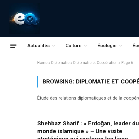
Actualités
Culture
Écologie
Éc
Home
»
Diplomatie
»
Diplomatie et Coopération
»
Page 6
BROWSING:
DIPLOMATIE ET COOP
Étude des relations diplomatiques et de la coopéra
Shehbaz Sharif : « Erdoğan, leader du
monde islamique » – Une visite
stratégique qui renforce les liens