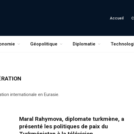
Accueil
C
onomie
Géopolitique
Diplomatie
Technolog
ÉRATION
tion internationale en Eurasie.
Maral Rahymova, diplomate turkmène, a
présenté les politiques de paix du
Turkménistan à la télévision