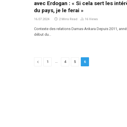
avec Erdogan : « Si cela sert les intér
du pays, je le ferai »
16.07.2024
2 Mins Read
16
Views
Contexte des relations Damas-Ankara Depuis 2011, anné
début du…
Previous
…
1
4
5
6