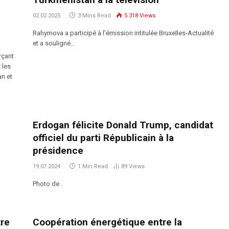
02.02.2025
3 Mins Read
5 318
Views
Rahymova a participé à l’émission intitulée Bruxelles-Actualité
et a souligné…
rçant
 les
an et
Erdogan félicite Donald Trump, candidat
officiel du parti Républicain à la
présidence
19.07.2024
1 Min Read
89
Views
Photo de .
tre
Coopération énergétique entre la