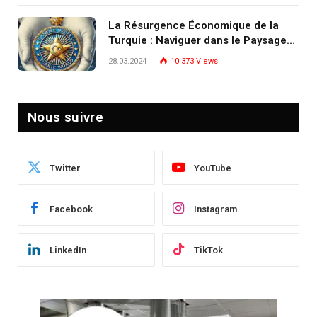
écosystème d’experts
La Résurgence Économique de la
Turquie : Naviguer dans le Paysage
Post-Crise
28.03.2024
10 373
Views
Nous suivre
Twitter
YouTube
Facebook
Instagram
LinkedIn
TikTok