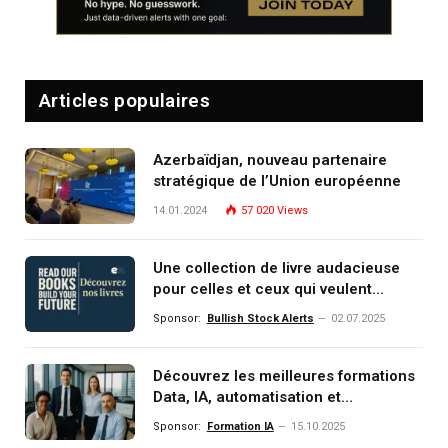
Articles populaires
Azerbaïdjan, nouveau partenaire
stratégique de l’Union européenne
14.01.2024
57 020
Views
Une collection de livre audacieuse
pour celles et ceux qui veulent
comprendre, investir et dominer le
Sponsor:
Bullish Stock Alerts
02.07.2025
monde de demain
Découvrez les meilleures formations
Data, IA, automatisation et
investissement (gestion de
Sponsor:
Formation IA
15.10.2025
patrimoine) portée par un