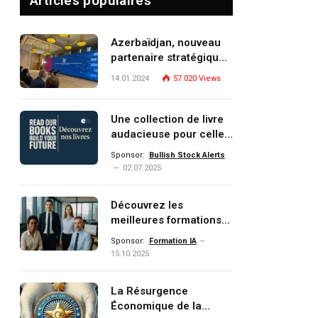
Articles populaires
Azerbaïdjan, nouveau
partenaire stratégique
de l’Union européenne
14.01.2024
57 020
Views
Une collection de livre
audacieuse pour celles
et ceux qui veulent
Sponsor:
Bullish Stock Alerts
comprendre, investir et
02.07.2025
dominer le monde de
demain
Découvrez les
meilleures formations
Data, IA, automatisation
Sponsor:
Formation IA
et investissement
15.10.2025
(gestion de patrimoine)
portée par un
La Résurgence
écosystème d’experts
Économique de la