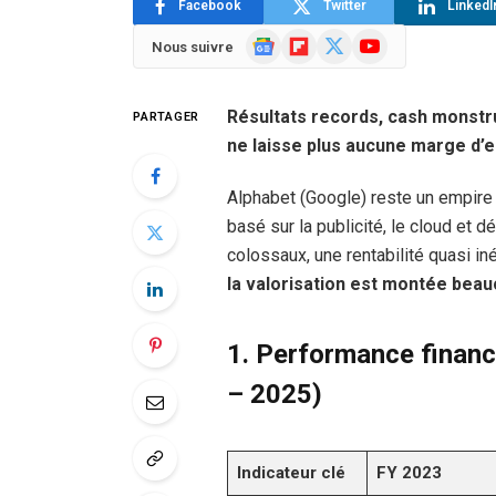
Facebook
Twitter
LinkedI
Google
Flipboard
X
YouTube
Nous suivre
News
(Twitter)
Résultats records, cash monstr
PARTAGER
ne laisse plus aucune marge d’e
Alphabet (Google) reste un empire
basé sur la publicité, le cloud et 
colossaux, une rentabilité quasi in
la valorisation est montée beau
1.
Performance financ
– 2025)
Indicateur clé
FY 2023