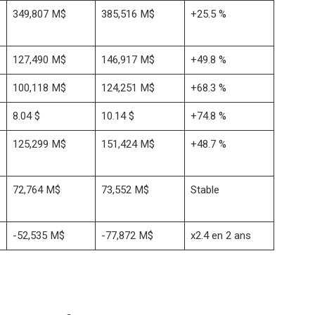
349,807 M$
385,516 M$
+25.5 %
127,490 M$
146,917 M$
+49.8 %
100,118 M$
124,251 M$
+68.3 %
8.04 $
10.14 $
+74.8 %
125,299 M$
151,424 M$
+48.7 %
72,764 M$
73,552 M$
Stable
-52,535 M$
-77,872 M$
x2.4 en 2 ans