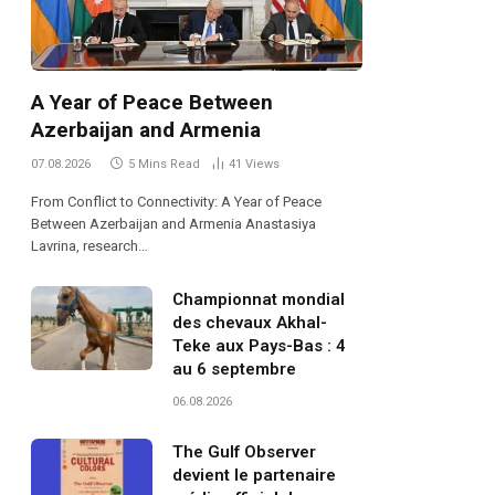
A Year of Peace Between
Azerbaijan and Armenia
07.08.2026
5 Mins Read
41
Views
From Conflict to Connectivity: A Year of Peace
Between Azerbaijan and Armenia Anastasiya
Lavrina, research…
Championnat mondial
des chevaux Akhal-
Teke aux Pays-Bas : 4
au 6 septembre
06.08.2026
The Gulf Observer
devient le partenaire