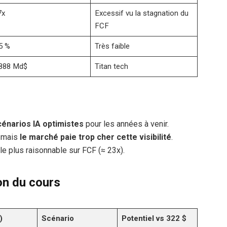
7x
Excessif vu la stagnation du
FCF
5 %
Très faible
888 Md$
Titan tech
cénarios IA optimistes
pour les années à venir.
, mais
le marché paie trop cher cette visibilité
.
ple plus raisonnable sur FCF (≈ 23x).
on du cours
)
Scénario
Potentiel vs 322 $