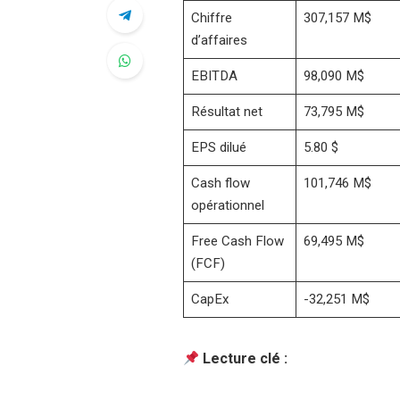
Chiffre
307,157 M$
d’affaires
EBITDA
98,090 M$
Résultat net
73,795 M$
EPS dilué
5.80 $
Cash flow
101,746 M$
opérationnel
Free Cash Flow
69,495 M$
(FCF)
CapEx
-32,251 M$
Lecture clé :