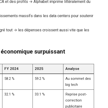
CA et des profits → Alphabet imprime littéralement du
issements massifs dans les data centers pour soutenir
ré tout → les dépenses croissent aussi vite que les
 économique surpuissant
FY 2024
2025
Analyse
58.2 %
59.2 %
Au sommet des
big tech
32.1 %
33.1 %
Reprise post-
correction
publicitaire