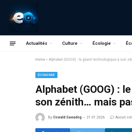
Actualités
Culture
Écologie
Éc
Home
»
Alphabet (GOOG) : le géant technologique à son zé
ÉCONOMIE
Alphabet (GOOG) : le
son zénith… mais pa
By
Oswald Sawadog
21.01.2026
Aucun co