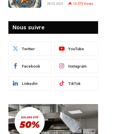
Turquie : Naviguer dans
28.03.2024
10 373
Views
le Paysage Post-Crise
Nous suivre
Twitter
YouTube
Facebook
Instagram
LinkedIn
TikTok