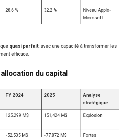
28.6 %
32.2 %
Niveau Apple-
Microsoft
ique
quasi parfait
, avec une capacité à transformer les
ent efficace.
 allocation du capital
FY 2024
2025
Analyse
stratégique
125,299 M$
151,424 M$
Explosion
-52,535 M$
-77,872 M$
Fortes