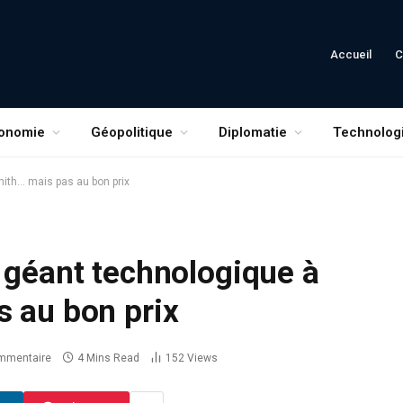
Accueil
C
onomie
Géopolitique
Diplomatie
Technolog
nith… mais pas au bon prix
 géant technologique à
s au bon prix
mmentaire
4 Mins Read
152
Views