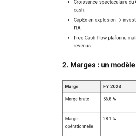
Croissance spectaculaire du 
cash.
CapEx en explosion → invest
l’IA.
Free Cash Flow plafonne malg
revenus.
2.
Marges : un modèle
Marge
FY 2023
Marge brute
56.8 %
Marge
28.1 %
opérationnelle