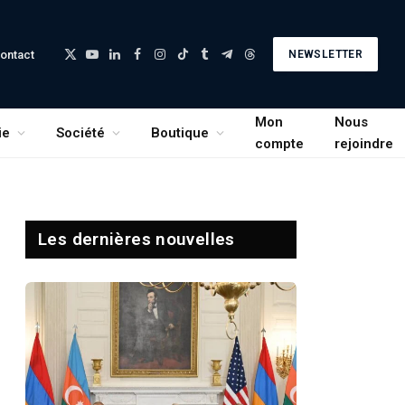
ontact
NEWSLETTER
X
YouTube
LinkedIn
Facebook
Instagram
TikTok
Tumblr
Telegram
Threads
(Twitter)
Mon
Nous
ie
Société
Boutique
compte
rejoindre
Les dernières nouvelles