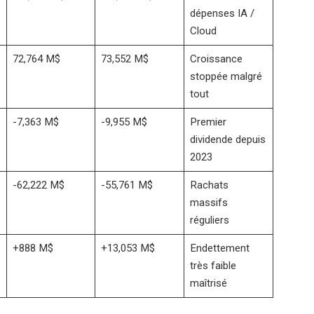
dépenses IA /
Cloud
72,764 M$
73,552 M$
Croissance
stoppée malgré
tout
-7,363 M$
-9,955 M$
Premier
dividende depuis
2023
-62,222 M$
-55,761 M$
Rachats
massifs
réguliers
+888 M$
+13,053 M$
Endettement
très faible
maîtrisé