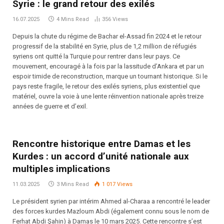
Syrie : le grand retour des exilés
16.07.2025
4 Mins Read
356
Views
Depuis la chute du régime de Bachar el-Assad fin 2024 et le retour
progressif de la stabilité en Syrie, plus de 1,2 million de réfugiés
syriens ont quitté la Turquie pour rentrer dans leur pays. Ce
mouvement, encouragé à la fois par la lassitude d’Ankara et par un
espoir timide de reconstruction, marque un tournant historique. Si le
pays reste fragile, le retour des exilés syriens, plus existentiel que
matériel, ouvre la voie à une lente réinvention nationale après treize
années de guerre et d’exil.
Rencontre historique entre Damas et les
Kurdes : un accord d’unité nationale aux
multiples implications
11.03.2025
3 Mins Read
1 017
Views
Le président syrien par intérim Ahmed al-Charaa a rencontré le leader
des forces kurdes Mazloum Abdi (également connu sous le nom de
Ferhat Abdi Şahin) à Damas le 10 mars 2025. Cette rencontre s’est