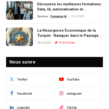
Découvrez les meilleures formations
Data, IA, automatisation et
investissement (gestion de
Sponsor:
Formation IA
15.10.2025
patrimoine) portée par un
écosystème d’experts
La Résurgence Économique de la
Turquie : Naviguer dans le Paysage
Post-Crise
28.03.2024
10 373
Views
Nous suivre
Twitter
YouTube
Facebook
Instagram
LinkedIn
TikTok