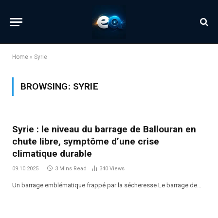
Home
»
Syrie
BROWSING:
SYRIE
Syrie : le niveau du barrage de Ballouran en
chute libre, symptôme d’une crise
climatique durable
09.10.2025
3 Mins Read
340
Views
Un barrage emblématique frappé par la sécheresse Le barrage de…