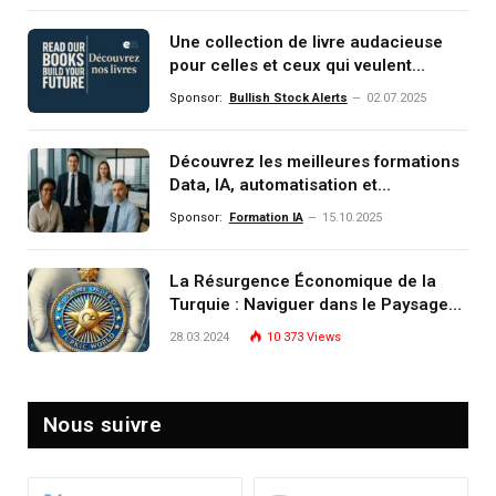
Une collection de livre audacieuse
pour celles et ceux qui veulent
comprendre, investir et dominer le
Sponsor:
Bullish Stock Alerts
02.07.2025
monde de demain
Découvrez les meilleures formations
Data, IA, automatisation et
investissement (gestion de
Sponsor:
Formation IA
15.10.2025
patrimoine) portée par un
écosystème d’experts
La Résurgence Économique de la
Turquie : Naviguer dans le Paysage
Post-Crise
28.03.2024
10 373
Views
Nous suivre