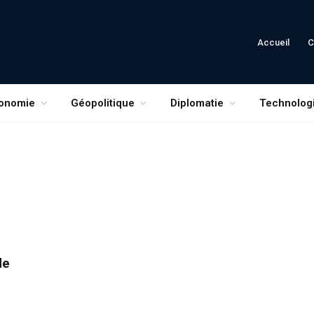
Accueil
C
onomie
Géopolitique
Diplomatie
Technolog
de