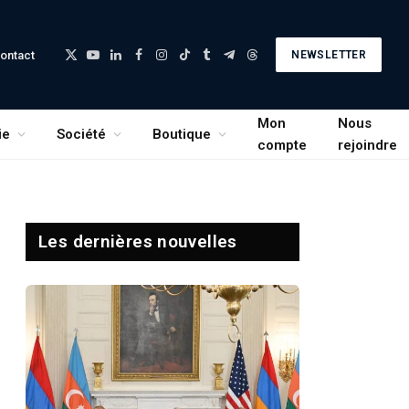
ontact
NEWSLETTER
X
YouTube
LinkedIn
Facebook
Instagram
TikTok
Tumblr
Telegram
Threads
(Twitter)
Mon
Nous
ie
Société
Boutique
compte
rejoindre
Les dernières nouvelles