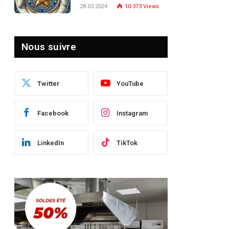
Turquie : Naviguer dans
28.03.2024
10 373
Views
le Paysage Post-Crise
Nous suivre
Twitter
YouTube
Facebook
Instagram
LinkedIn
TikTok