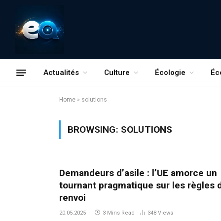
Actualités
Culture
Écologie
Éc
Home
»
solutions
BROWSING:
SOLUTIONS
Demandeurs d’asile : l’UE amorce un
tournant pragmatique sur les règles 
renvoi
20.05.2025
3 Mins Read
348
Views