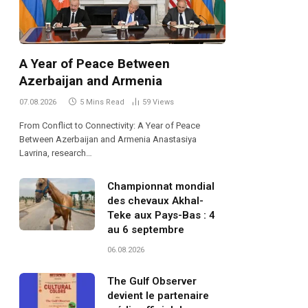
A Year of Peace Between
Azerbaijan and Armenia
07.08.2026
5 Mins Read
59
Views
From Conflict to Connectivity: A Year of Peace
Between Azerbaijan and Armenia Anastasiya
Lavrina, research…
Championnat mondial
des chevaux Akhal-
Teke aux Pays-Bas : 4
au 6 septembre
06.08.2026
The Gulf Observer
devient le partenaire