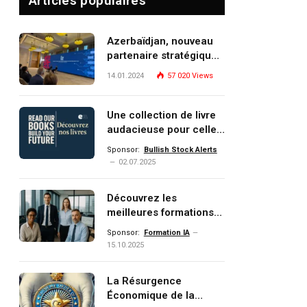
Articles populaires
Azerbaïdjan, nouveau
partenaire stratégique
de l’Union européenne
14.01.2024
57 020
Views
Une collection de livre
audacieuse pour celles
et ceux qui veulent
Sponsor:
Bullish Stock Alerts
comprendre, investir et
02.07.2025
dominer le monde de
demain
Découvrez les
meilleures formations
Data, IA, automatisation
Sponsor:
Formation IA
et investissement
15.10.2025
(gestion de patrimoine)
portée par un
La Résurgence
écosystème d’experts
Économique de la