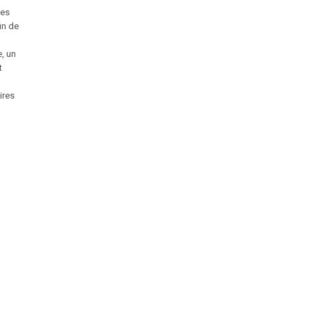
les
in de
, un
t
ires