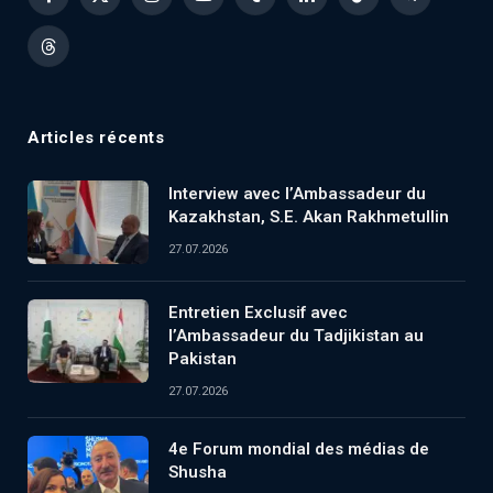
Facebook
X
Instagram
YouTube
Tumblr
LinkedIn
TikTok
Telegram
(Twitter)
Threads
Articles récents
Interview avec l’Ambassadeur du
Kazakhstan, S.E. Akan Rakhmetullin
27.07.2026
Entretien Exclusif avec
l’Ambassadeur du Tadjikistan au
Pakistan
27.07.2026
4e Forum mondial des médias de
Shusha