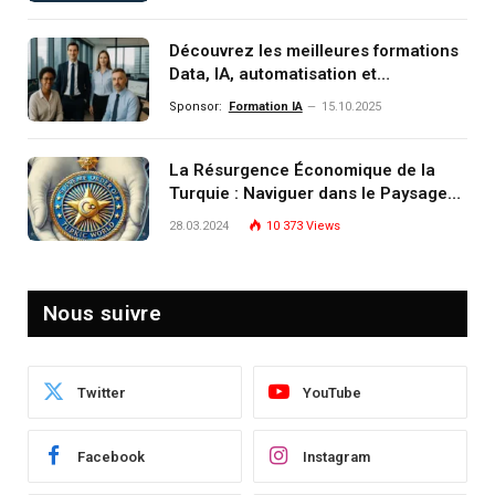
monde de demain
Découvrez les meilleures formations
Data, IA, automatisation et
investissement (gestion de
Sponsor:
Formation IA
15.10.2025
patrimoine) portée par un
écosystème d’experts
La Résurgence Économique de la
Turquie : Naviguer dans le Paysage
Post-Crise
28.03.2024
10 373
Views
Nous suivre
Twitter
YouTube
Facebook
Instagram