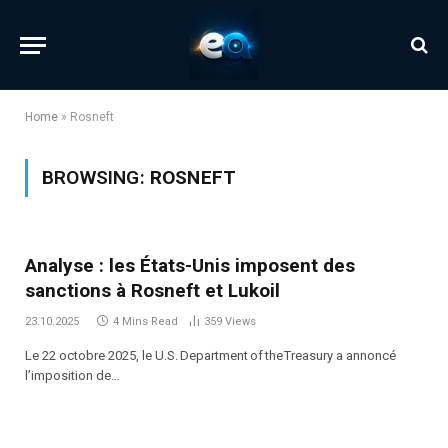
Home
»
Rosneft
BROWSING:
ROSNEFT
Analyse : les États-Unis imposent des
sanctions à Rosneft et Lukoil
23.10.2025
4 Mins Read
359
Views
Le 22 octobre 2025, le U.S. Department of the Treasury a annoncé
l’imposition de…