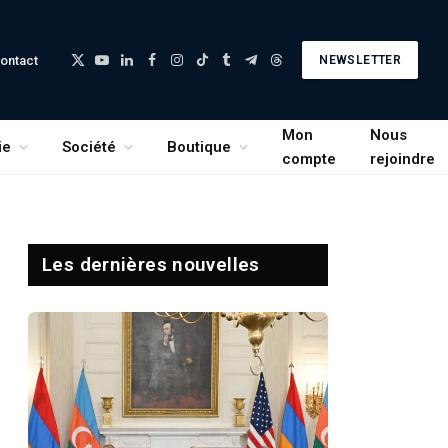
ontact
NEWSLETTER
X
YouTube
LinkedIn
Facebook
Instagram
TikTok
Tumblr
Telegram
Threads
(Twitter)
Mon
Nous
ie
Société
Boutique
compte
rejoindre
Les dernières nouvelles