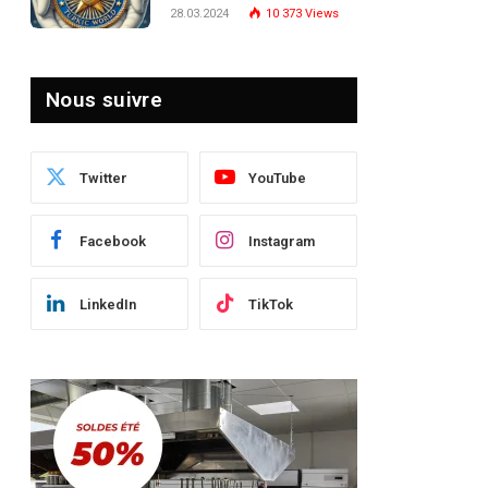
Turquie : Naviguer dans
28.03.2024
10 373
Views
le Paysage Post-Crise
Nous suivre
Twitter
YouTube
Facebook
Instagram
LinkedIn
TikTok