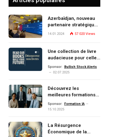
Articles populaires
Azerbaïdjan, nouveau
partenaire stratégique
de l’Union européenne
14.01.2024
57 020
Views
Une collection de livre
audacieuse pour celles
et ceux qui veulent
Sponsor:
Bullish Stock Alerts
comprendre, investir et
02.07.2025
dominer le monde de
demain
Découvrez les
meilleures formations
Data, IA, automatisation
Sponsor:
Formation IA
et investissement
15.10.2025
(gestion de patrimoine)
portée par un
La Résurgence
écosystème d’experts
Économique de la