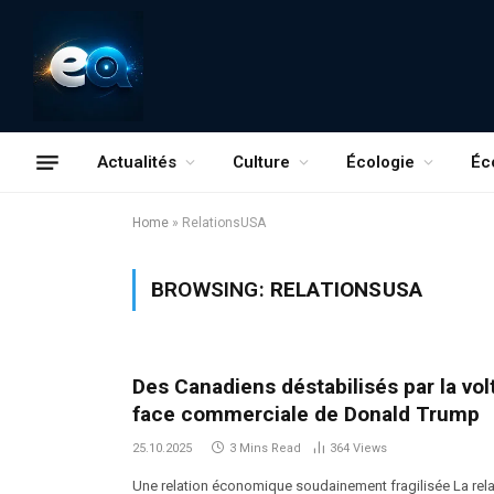
Actualités
Culture
Écologie
Éc
Home
»
RelationsUSA
BROWSING:
RELATIONSUSA
Des Canadiens déstabilisés par la vol
face commerciale de Donald Trump
25.10.2025
3 Mins Read
364
Views
Une relation économique soudainement fragilisée La rela