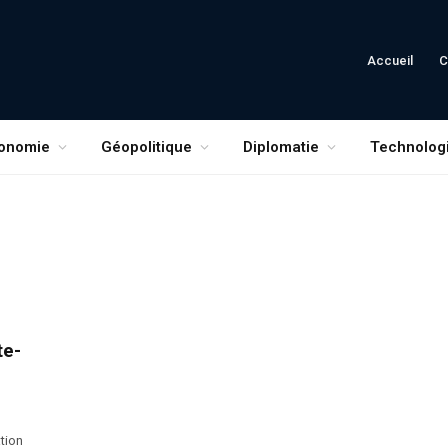
Accueil
C
onomie
Géopolitique
Diplomatie
Technolog
te-
tion