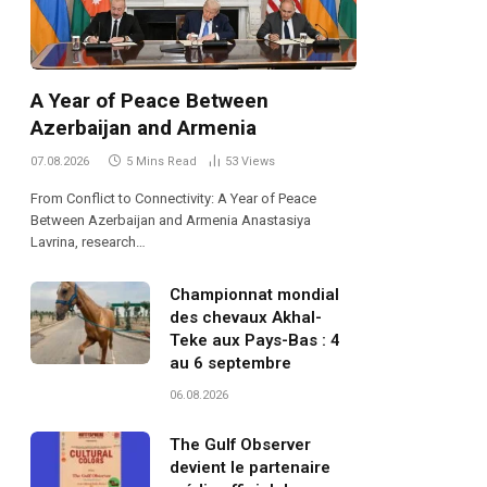
A Year of Peace Between
Azerbaijan and Armenia
07.08.2026
5 Mins Read
53
Views
From Conflict to Connectivity: A Year of Peace
Between Azerbaijan and Armenia Anastasiya
Lavrina, research…
Championnat mondial
des chevaux Akhal-
Teke aux Pays-Bas : 4
au 6 septembre
06.08.2026
The Gulf Observer
devient le partenaire