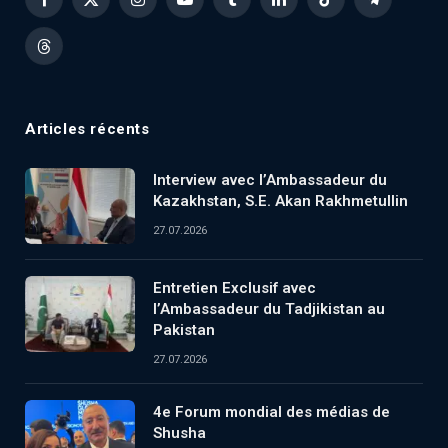
Facebook
X
Instagram
YouTube
Tumblr
LinkedIn
TikTok
Telegram
(Twitter)
Threads
Articles récents
Interview avec l’Ambassadeur du
Kazakhstan, S.E. Akan Rakhmetullin
27.07.2026
Entretien Exclusif avec
l’Ambassadeur du Tadjikistan au
Pakistan
27.07.2026
4e Forum mondial des médias de
Shusha