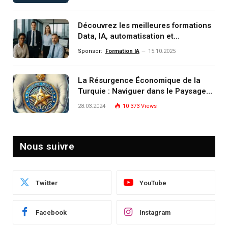
monde de demain
Découvrez les meilleures formations
Data, IA, automatisation et
investissement (gestion de
Sponsor:
Formation IA
15.10.2025
patrimoine) portée par un
écosystème d’experts
La Résurgence Économique de la
Turquie : Naviguer dans le Paysage
Post-Crise
28.03.2024
10 373
Views
Nous suivre
Twitter
YouTube
Facebook
Instagram