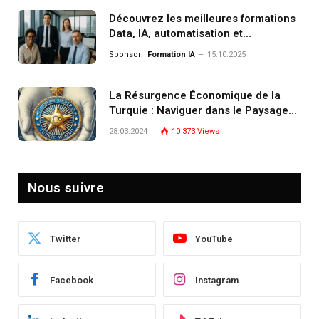
Découvrez les meilleures formations
Data, IA, automatisation et
investissement (gestion de
Sponsor:
Formation IA
15.10.2025
patrimoine) portée par un
écosystème d’experts
La Résurgence Économique de la
Turquie : Naviguer dans le Paysage
Post-Crise
28.03.2024
10 373
Views
Nous suivre
Twitter
YouTube
Facebook
Instagram