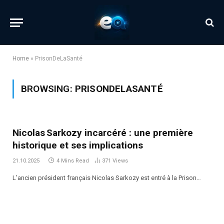
Home
»
PrisonDeLaSanté
BROWSING:
PRISONDELASANTÉ
Nicolas Sarkozy incarcéré : une première
historique et ses implications
21.10.2025
4 Mins Read
371
Views
L’ancien président français Nicolas Sarkozy est entré à la Prison…