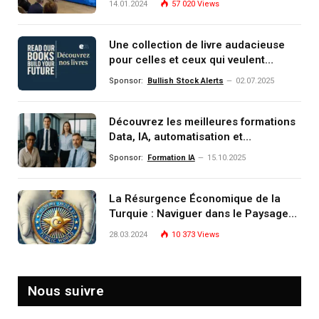
14.01.2024
57 020
Views
Une collection de livre audacieuse
pour celles et ceux qui veulent
comprendre, investir et dominer le
Sponsor:
Bullish Stock Alerts
02.07.2025
monde de demain
Découvrez les meilleures formations
Data, IA, automatisation et
investissement (gestion de
Sponsor:
Formation IA
15.10.2025
patrimoine) portée par un
écosystème d’experts
La Résurgence Économique de la
Turquie : Naviguer dans le Paysage
Post-Crise
28.03.2024
10 373
Views
Nous suivre