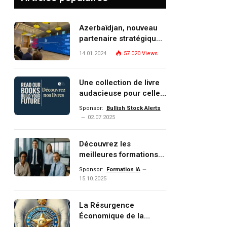
Azerbaïdjan, nouveau
partenaire stratégique
de l’Union européenne
14.01.2024
57 020
Views
Une collection de livre
audacieuse pour celles
et ceux qui veulent
Sponsor:
Bullish Stock Alerts
comprendre, investir et
02.07.2025
dominer le monde de
demain
Découvrez les
meilleures formations
Data, IA, automatisation
Sponsor:
Formation IA
et investissement
15.10.2025
(gestion de patrimoine)
portée par un
La Résurgence
écosystème d’experts
Économique de la
Turquie : Naviguer dans