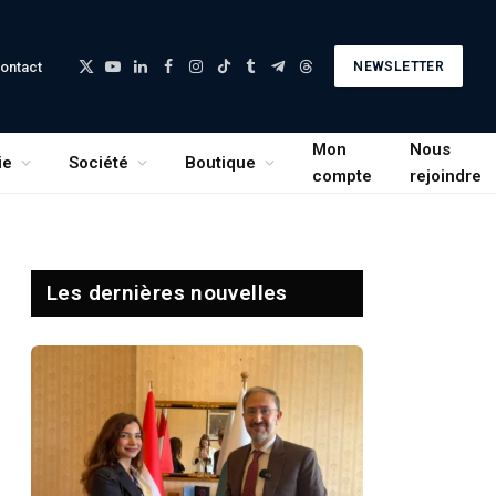
ontact
NEWSLETTER
X
YouTube
LinkedIn
Facebook
Instagram
TikTok
Tumblr
Telegram
Threads
(Twitter)
Mon
Nous
ie
Société
Boutique
compte
rejoindre
Les dernières nouvelles