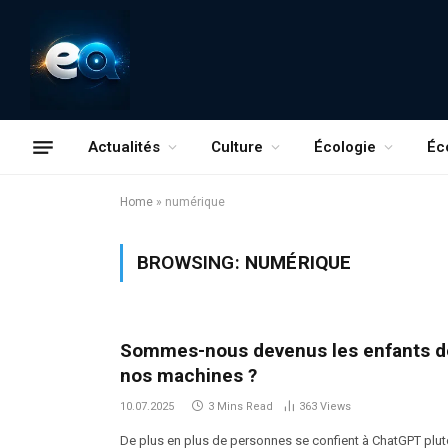
Actualités
Culture
Écologie
Éc
Home
»
numérique
BROWSING:
NUMÉRIQUE
Sommes-nous devenus les enfants d
nos machines ?
10.07.2025
3 Mins Read
363
Views
De plus en plus de personnes se confient à ChatGPT plut