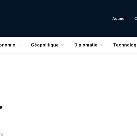
Accueil
C
onomie
Géopolitique
Diplomatie
Technolog
e
ôt