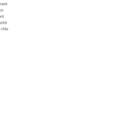
ment.
in
ent
rité
 rôle