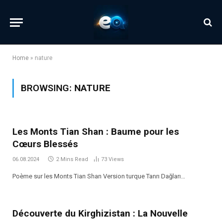
Home
»
nature
BROWSING:
NATURE
Les Monts Tian Shan : Baume pour les
Cœurs Blessés
06.08.2024
2 Mins Read
73
Views
Poème sur les Monts Tian Shan Version turque Tanrı Dağları…
Découverte du Kirghizistan : La Nouvelle