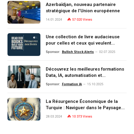
Azerbaïdjan, nouveau partenaire
stratégique de l’Union européenne
14.01.2024
57 020
Views
Une collection de livre audacieuse
pour celles et ceux qui veulent
comprendre, investir et dominer le
Sponsor:
Bullish Stock Alerts
02.07.2025
monde de demain
Découvrez les meilleures formations
Data, IA, automatisation et
investissement (gestion de
Sponsor:
Formation IA
15.10.2025
patrimoine) portée par un
écosystème d’experts
La Résurgence Économique de la
Turquie : Naviguer dans le Paysage
Post-Crise
28.03.2024
10 373
Views