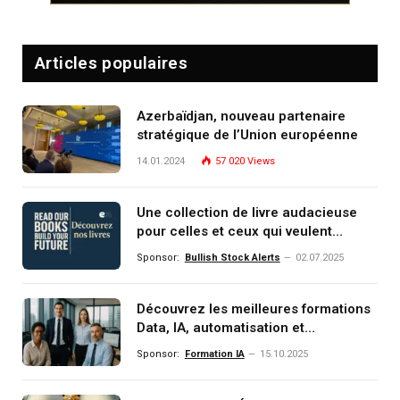
Articles populaires
Azerbaïdjan, nouveau partenaire
stratégique de l’Union européenne
14.01.2024
57 020
Views
Une collection de livre audacieuse
pour celles et ceux qui veulent
comprendre, investir et dominer le
Sponsor:
Bullish Stock Alerts
02.07.2025
monde de demain
Découvrez les meilleures formations
Data, IA, automatisation et
investissement (gestion de
Sponsor:
Formation IA
15.10.2025
patrimoine) portée par un
écosystème d’experts