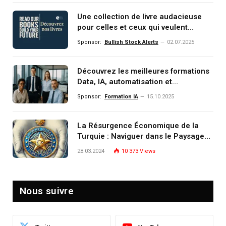
Une collection de livre audacieuse
pour celles et ceux qui veulent
comprendre, investir et dominer le
Sponsor:
Bullish Stock Alerts
02.07.2025
monde de demain
Découvrez les meilleures formations
Data, IA, automatisation et
investissement (gestion de
Sponsor:
Formation IA
15.10.2025
patrimoine) portée par un
écosystème d’experts
La Résurgence Économique de la
Turquie : Naviguer dans le Paysage
Post-Crise
28.03.2024
10 373
Views
Nous suivre