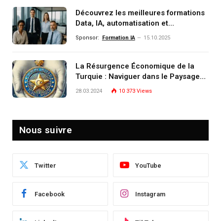
Découvrez les meilleures formations
Data, IA, automatisation et
investissement (gestion de
Sponsor:
Formation IA
15.10.2025
patrimoine) portée par un
écosystème d’experts
La Résurgence Économique de la
Turquie : Naviguer dans le Paysage
Post-Crise
28.03.2024
10 373
Views
Nous suivre
Twitter
YouTube
Facebook
Instagram