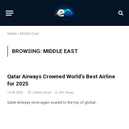
Home
»
Middle East
BROWSING:
MIDDLE EAST
Qatar Airways Crowned World’s Best Airline
for 2025
19.06.2025
2 Mins Read
391
Views
Qatar Airways once again soared to the top of global…