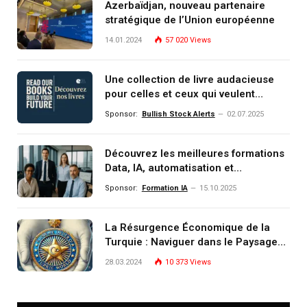
Azerbaïdjan, nouveau partenaire
stratégique de l’Union européenne
14.01.2024
57 020
Views
Une collection de livre audacieuse
pour celles et ceux qui veulent
comprendre, investir et dominer le
Sponsor:
Bullish Stock Alerts
02.07.2025
monde de demain
Découvrez les meilleures formations
Data, IA, automatisation et
investissement (gestion de
Sponsor:
Formation IA
15.10.2025
patrimoine) portée par un
écosystème d’experts
La Résurgence Économique de la
Turquie : Naviguer dans le Paysage
Post-Crise
28.03.2024
10 373
Views