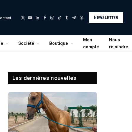
ontact
NEWSLETTER
X
YouTube
LinkedIn
Facebook
Instagram
TikTok
Tumblr
Telegram
Threads
(Twitter)
Mon
Nous
ie
Société
Boutique
compte
rejoindre
Les dernières nouvelles