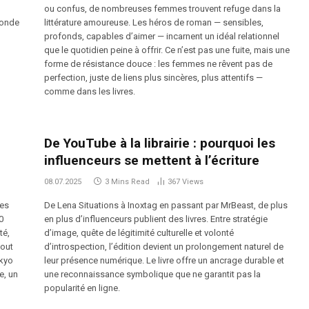
ou confus, de nombreuses femmes trouvent refuge dans la
 monde
littérature amoureuse. Les héros de roman — sensibles,
profonds, capables d’aimer — incarnent un idéal relationnel
que le quotidien peine à offrir. Ce n’est pas une fuite, mais une
forme de résistance douce : les femmes ne rêvent pas de
perfection, juste de liens plus sincères, plus attentifs —
comme dans les livres.
De YouTube à la librairie : pourquoi les
influenceurs se mettent à l’écriture
08.07.2025
3 Mins Read
367
Views
des
De Lena Situations à Inoxtag en passant par MrBeast, de plus
0
en plus d’influenceurs publient des livres. Entre stratégie
té,
d’image, quête de légitimité culturelle et volonté
tout
d’introspection, l’édition devient un prolongement naturel de
okyo
leur présence numérique. Le livre offre un ancrage durable et
e, un
une reconnaissance symbolique que ne garantit pas la
popularité en ligne.