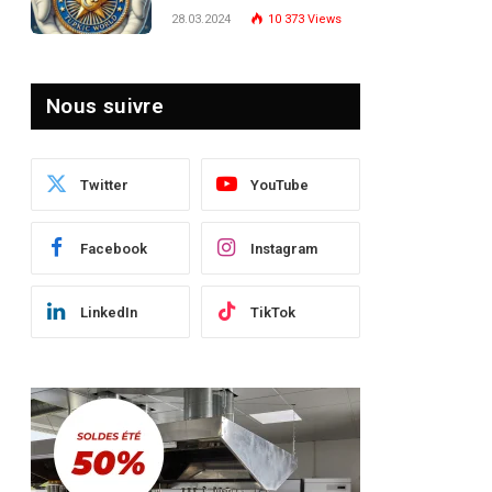
Turquie : Naviguer dans
28.03.2024
10 373
Views
le Paysage Post-Crise
Nous suivre
Twitter
YouTube
Facebook
Instagram
LinkedIn
TikTok