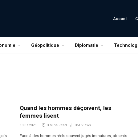
Accueil
C
onomie
Géopolitique
Diplomatie
Technolog
Quand les hommes déçoivent, les
femmes lisent
10.07.2025
3 Mins Read
361
Views
çais
Face à des hommes réels souvent jugés immatures, absents