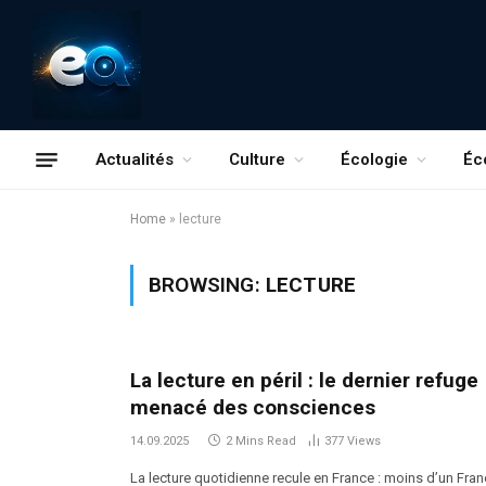
Actualités
Culture
Écologie
Éc
Home
»
lecture
BROWSING:
LECTURE
La lecture en péril : le dernier refuge
menacé des consciences
14.09.2025
2 Mins Read
377
Views
La lecture quotidienne recule en France : moins d’un Fran