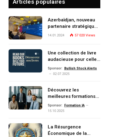
Articles populaires
Azerbaïdjan, nouveau
partenaire stratégique
de l’Union européenne
14.01.2024
57 020
Views
Une collection de livre
audacieuse pour celles
et ceux qui veulent
Sponsor:
Bullish Stock Alerts
comprendre, investir et
02.07.2025
dominer le monde de
demain
Découvrez les
meilleures formations
Data, IA, automatisation
Sponsor:
Formation IA
et investissement
15.10.2025
(gestion de patrimoine)
portée par un
La Résurgence
écosystème d’experts
Économique de la