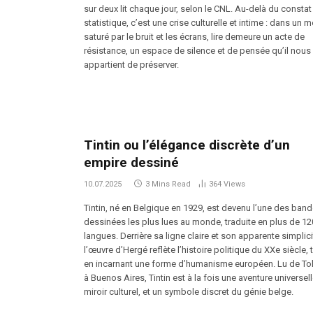
sur deux lit chaque jour, selon le CNL. Au-delà du constat
statistique, c’est une crise culturelle et intime : dans un
saturé par le bruit et les écrans, lire demeure un acte de
résistance, un espace de silence et de pensée qu’il nous
appartient de préserver.
Tintin ou l’élégance discrète d’un
empire dessiné
10.07.2025
3 Mins Read
364
Views
Tintin, né en Belgique en 1929, est devenu l’une des ban
dessinées les plus lues au monde, traduite en plus de 12
langues. Derrière sa ligne claire et son apparente simplici
l’œuvre d’Hergé reflète l’histoire politique du XXe siècle, 
en incarnant une forme d’humanisme européen. Lu de T
à Buenos Aires, Tintin est à la fois une aventure universell
miroir culturel, et un symbole discret du génie belge.