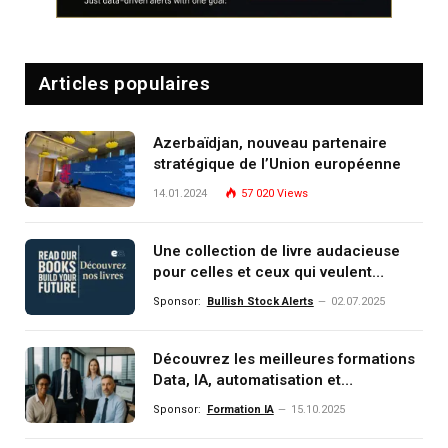
Articles populaires
Azerbaïdjan, nouveau partenaire
stratégique de l’Union européenne
14.01.2024
57 020
Views
Une collection de livre audacieuse
pour celles et ceux qui veulent
comprendre, investir et dominer le
Sponsor:
Bullish Stock Alerts
02.07.2025
monde de demain
Découvrez les meilleures formations
Data, IA, automatisation et
investissement (gestion de
Sponsor:
Formation IA
15.10.2025
patrimoine) portée par un
écosystème d’experts